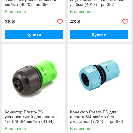
дюйма (4020) - ps-356
дюйма (4017) - ps-357
В наявності
В наявності
38
43
₴
₴
Купити
Купити
Конектор Presto-PS
Конектор Presto-PS для
універсальний для шланга
шланга 3/4 дюйма без
1/2-5/8-3/4 дюйма (4134) -
аквастопа (7724) — ps-673
ps-358
В наявності
В наявності