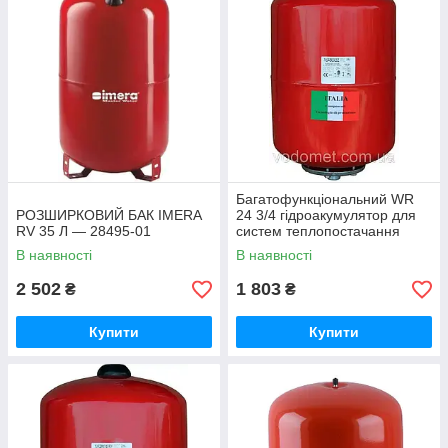
Багатофункціональний WR
РОЗШИРКОВИЙ БАК IMERA
24 3/4 гідроакумулятор для
RV 35 Л — 28495-01
систем теплопостачання
Watersistem 6 bar - 28571-01
В наявності
В наявності
2 502
1 803
₴
₴
Купити
Купити