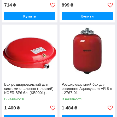
714
899
₴
₴
Купити
Купити
Бак розширювальний для
Розширювальний бак для
системи опалення (плоский)
опалення Aquasystem VR 8 л
KOER BP6 6л. (KB0001) -
- 2767-01
25648-01
В наявності
В наявності
1 400
1 484
₴
₴