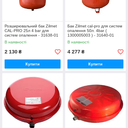
Розширювальний бак Zilmet
Бак Zilmet cal-pro для систем
CAL-PRO 25л 4 bar для
опалення 50л. 4bar (
систем опалення - 31638-01
1300005003 ) - 31640-01
В наявності
В наявності
2 130
4 277
₴
₴
Купити
Купити