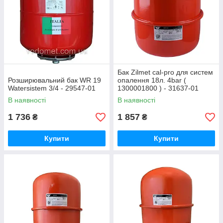
Бак Zilmet cal-pro для систем
Розширювальний бак WR 19
опалення 18л. 4bar (
Watersistem 3/4 - 29547-01
1300001800 ) - 31637-01
В наявності
В наявності
1 736
1 857
₴
₴
Купити
Купити