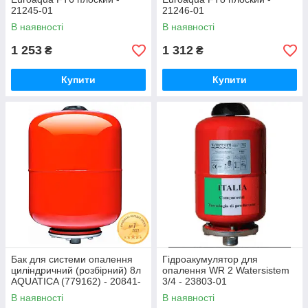
21245-01
21246-01
В наявності
В наявності
1 253
1 312
₴
₴
Купити
Купити
Бак для системи опалення
Гідроакумулятор для
циліндричний (розбірний) 8л
опалення WR 2 Watersistem
AQUATICA (779162) - 20841-
3/4 - 23803-01
01 281
В наявності
В наявності