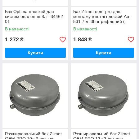
Бак Optima плоский для
Бак Zilmet oem-pro для
систем опалення 8л - 34462-
монтажу в котлі плоский Арт.
01
531 7 л. 3bar рифлений (
13B6000716) — 35553-01
В наявності
В наявності
1 272
1 848
₴
₴
Купити
Купити
Розширювальний бак Zilmet
Розширювальний бак Zilmet
OEM-PRO 10л 3 bar для
OEM-PRO 12л 3 bar для