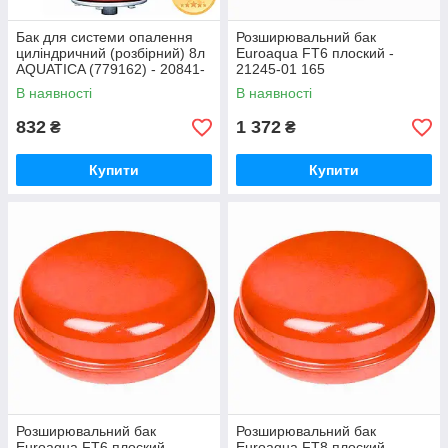
Бак для системи опалення
Розширювальний бак
циліндричний (розбірний) 8л
Euroaqua FT6 плоский -
AQUATICA (779162) - 20841-
21245-01 165
01
В наявності
В наявності
832
1 372
₴
₴
Купити
Купити
Розширювальний бак
Розширювальний бак
Euroaqua FT6 плоский -
Euroaqua FT8 плоский -