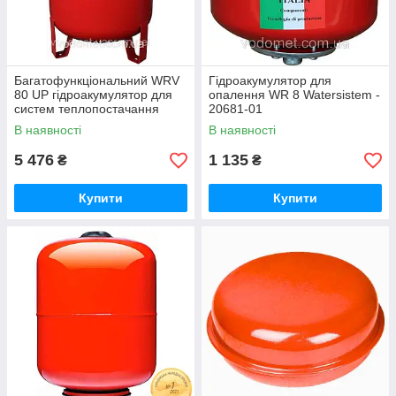
Багатофункціональний WRV
Гідроакумулятор для
80 UP гідроакумулятор для
опалення WR 8 Watersistem -
систем теплопостачання
20681-01
Watersistem 6 bar - 20678-01
В наявності
В наявності
5 476
1 135
₴
₴
Купити
Купити