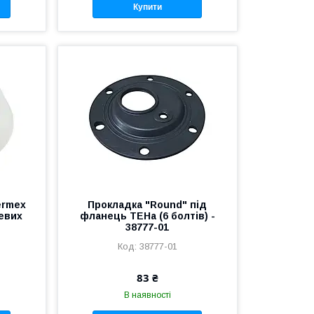
Купити
ermex
Прокладка "Round" під
евих
фланець ТЕНа (6 болтів) -
38777-01
38777-01
83 ₴
В наявності