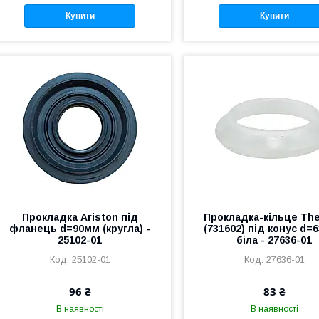
Купити
Купити
Прокладка Ariston під
Прокладка-кільце Th
фланець d=90мм (кругла) -
(731602) під конус d=
25102-01
біла - 27636-01
25102-01
27636-01
96 ₴
83 ₴
В наявності
В наявності