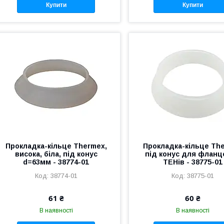
Купити
Купити
Прокладка-кільце Thermex,
Прокладка-кільце Th
висока, біла, під конус
під конус для фланц
d=63мм - 38774-01
ТЕНів - 38775-01
38774-01
38775-01
61 ₴
60 ₴
В наявності
В наявності