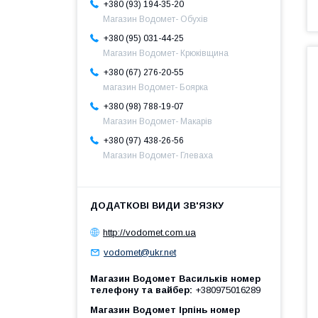
+380 (93) 194-35-20
Магазин Водомет- Обухів
+380 (95) 031-44-25
Магазин Водомет- Крюківщина
+380 (67) 276-20-55
магазин Водомет- Боярка
+380 (98) 788-19-07
Магазин Водомет- Макарів
+380 (97) 438-26-56
Магазин Водомет- Глеваха
http://vodomet.com.ua
vodomet@ukr.net
Магазин Водомет Васильків номер
телефону та вайбер
+380975016289
Магазин Водомет Ірпінь номер