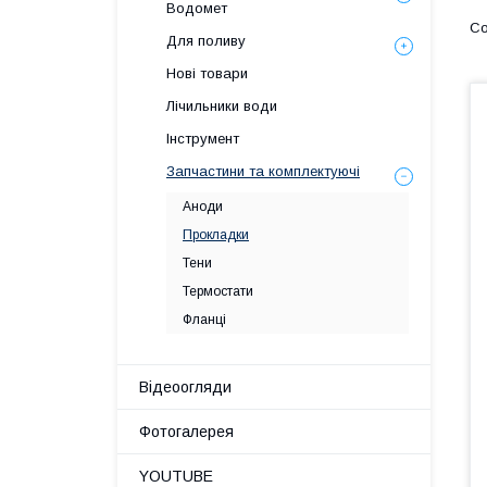
Водомет
Для поливу
Нові товари
Лічильники води
Інструмент
Запчастини та комплектуючі
Аноди
Прокладки
Тени
Термостати
Фланці
Відеоогляди
Фотогалерея
YOUTUBE