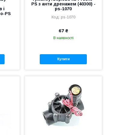
PS з анти дренажем (40300) -
 і
ps-1070
to-PS
ps-1070
67 ₴
В наявності
Купити