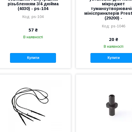
різьбленням 3/4 дюйма
мікроджет
(4030) - ps-104
туманоутворювачів
мініспринклерів Pres
ps-104
(29200) -
ps-1046
57 ₴
В наявності
20 ₴
В наявності
Купити
Купити