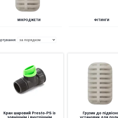
МІКРОДЖЕТИ
ФІТИНГИ
Кран шаровий Presto-PS із
Грузик до підвісн
зовнішнім і внутрішнім
установки для пол