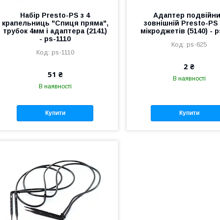
Набір Presto-PS з 4
Адаптер подвійн
крапельниць "Спиця пряма",
зовнішній Presto-PS
трубок 4мм і адаптера (2141)
мікроджетів (5140) - 
- ps-1110
ps-625
ps-1110
2 ₴
51 ₴
В наявності
В наявності
Купити
Купити