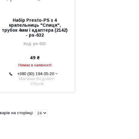
Набір Presto-PS з 4
крапельниць "Спиця",
трубок 4мм і адаптера (2142)
- ps-632
ps-632
49 ₴
Немає в наявності
+380 (93) 194-35-20
Магазин Водомет-
Обухів