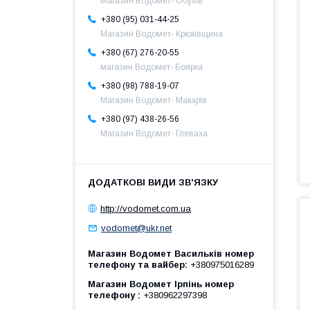
Магазин Водомет- Обухів
+380 (95) 031-44-25
Магазин Водомет- Крюківщина
+380 (67) 276-20-55
магазин Водомет- Боярка
+380 (98) 788-19-07
Магазин Водомет- Макарів
+380 (97) 438-26-56
Магазин Водомет- Глеваха
http://vodomet.com.ua
vodomet@ukr.net
Магазин Водомет Васильків номер
телефону та вайбер
+380975016289
Магазин Водомет Ірпінь номер
телефону
+380962297398