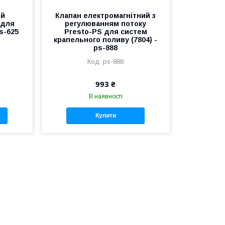
ий
Клапан електромагнітний з
 для
регулюванням потоку
ps-625
Presto-PS для систем
крапельного поливу (7804) -
ps-888
ps-888
993 ₴
В наявності
Купити