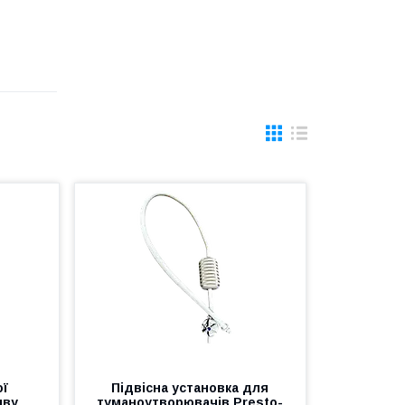
ої
Підвісна установка для
иву
туманоутворювачів Presto-