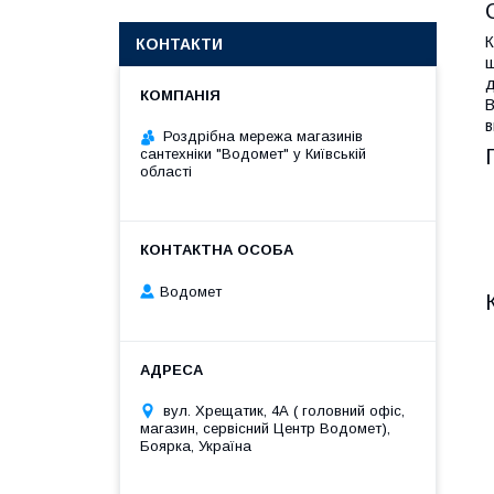
К
КОНТАКТИ
ш
д
В
в
Роздрібна мережа магазинів
сантехніки "Водомет" у Київській
області
Водомет
вул. Хрещатик, 4А ( головний офіс,
магазин, сервісний Центр Водомет),
Боярка, Україна