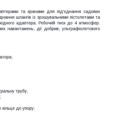
даптерами та кранами для під'єднання садових
днання шлангів із зрошувальними пістолетами та
хідного адаптера. Робочий тиск до 4 атмосфер.
них навантажень, дії добрив, ультрафіолетового
затора;
тральну трубу;
;
 кільце до упору;