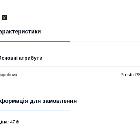
арактеристики
Основні атрибути
иробник
Presto-P
нформація для замовлення
іна:
47 ₴