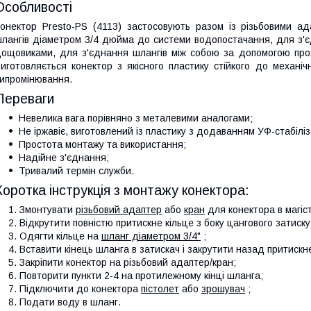
Особливості
онектор Presto-PS (4113) застосовують разом із різьбовими а
лангів діаметром 3/4 дюйма до системи водопостачання, для з'є
ощовиками, для з'єднання шлангів між собою за допомогою про
иготовляється конектор з якісного пластику стійкого до механіч
ипромінювання.
Переваги
Невелика вага порівняно з металевими аналогами;
Не іржавіє, виготовлений із пластику з додаванням УФ-стабілі
Простота монтажу та використання;
Надійне з'єднання;
Тривалий термін служби.
Коротка інструкція з монтажу конектора:
Змонтувати
різьбовий адаптер
або
кран
для конектора в магіс
Відкрутити повністю притискне кільце з боку цангового затиску
Одягти кільце на
шланг діаметром 3/4"
;
Вставити кінець шланга в затискач і закрутити назад притискне
Закріпити конектор на різьбовий адаптер/кран;
Повторити пункти 2-4 на протилежному кінці шланга;
Підключити до конектора
пістолет
або
зрошувач
;
Подати воду в шланг.