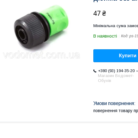
47 ₴
Мінімальна сума замов
В наявності
Код:
ps-1
Купити
+380 (93) 194-35-20
Магазин Водомет-
Обухів
повернення товару п