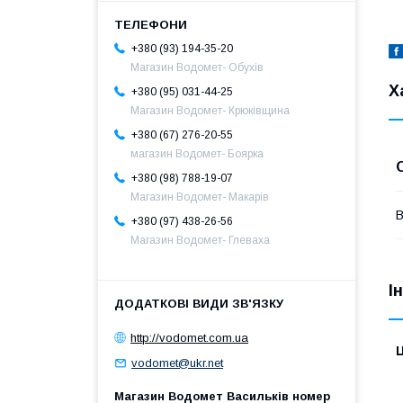
+380 (93) 194-35-20
Магазин Водомет- Обухів
Х
+380 (95) 031-44-25
Магазин Водомет- Крюківщина
+380 (67) 276-20-55
магазин Водомет- Боярка
+380 (98) 788-19-07
Магазин Водомет- Макарів
В
+380 (97) 438-26-56
Магазин Водомет- Глеваха
І
http://vodomet.com.ua
Ц
vodomet@ukr.net
Магазин Водомет Васильків номер