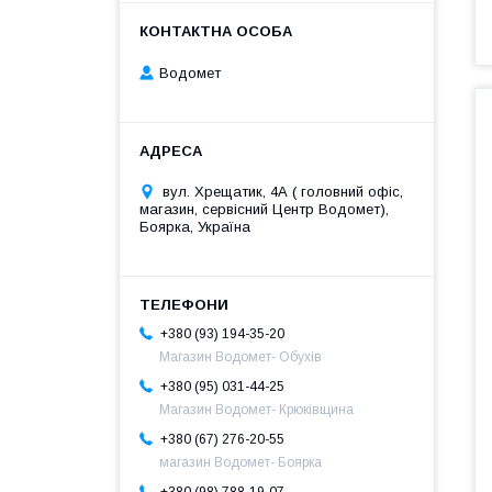
Водомет
вул. Хрещатик, 4А ( головний офіс,
магазин, сервісний Центр Водомет),
Боярка, Україна
+380 (93) 194-35-20
Магазин Водомет- Обухів
+380 (95) 031-44-25
Магазин Водомет- Крюківщина
+380 (67) 276-20-55
магазин Водомет- Боярка
+380 (98) 788-19-07