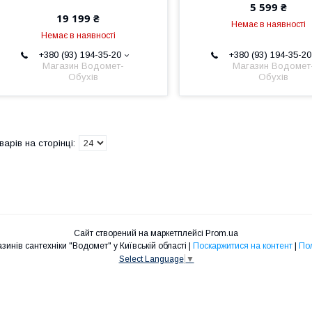
5 599 ₴
19 199 ₴
Немає в наявності
Немає в наявності
+380 (93) 194-35-20
+380 (93) 194-35-20
Магазин Водомет-
Магазин Водомет
Обухів
Обухів
Сайт створений на маркетплейсі
Prom.ua
Роздрібна мережа магазинів сантехніки "Водомет" у Київській області |
Поскаржитися на контент
|
Пол
Select Language
▼