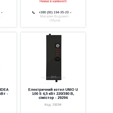
Немає в наявності
+380 (93) 194-35-20
-
Магазин Водомет-
Обухів
MIDEA
Електричний котел UNIO U
кВт -
100 S 4,5 кВт 220/380 В,
сімістор - 29294
29294