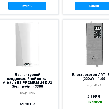
Купити
Купити
Двоконтурний
Електрокотел ARTI 
конденсаційний котел
(220W) - 4199
Ariston HS PREMIUM 24 EU2
4199
(без труби) - 3396
3396
5 999 ₴
В наявності
41 281 ₴