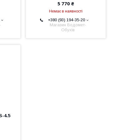
5 770 ₴
Немає в наявності
+380 (93) 194-35-20
-
Магазин Водомет-
Обухів
S-4.5