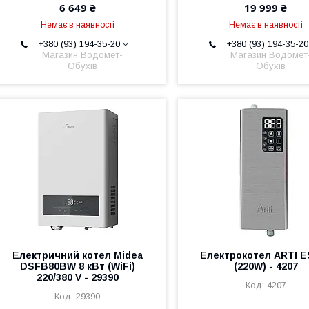
6 649 ₴
19 999 ₴
Немає в наявності
Немає в наявності
+380 (93) 194-35-20
+380 (93) 194-35-20
Магазин Водомет-
Магазин Водомет
Обухів
Обухів
Електричний котел Midea
Електрокотел ARTI E
DSFB80BW 8 кВт (WiFi)
(220W) - 4207
220/380 V - 29390
4207
29390