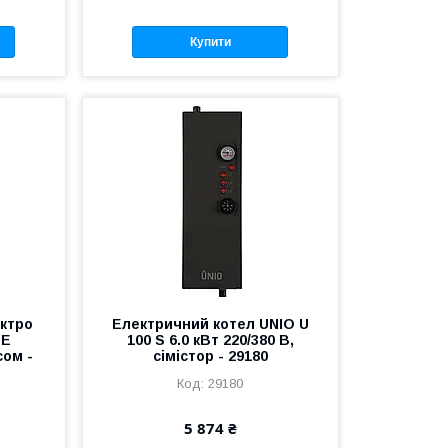
Купити
ктро
Електричний котел UNIO U
 Е
100 S 6.0 кВт 220/380 В,
сом -
сімістор - 29180
29180
5 874 ₴