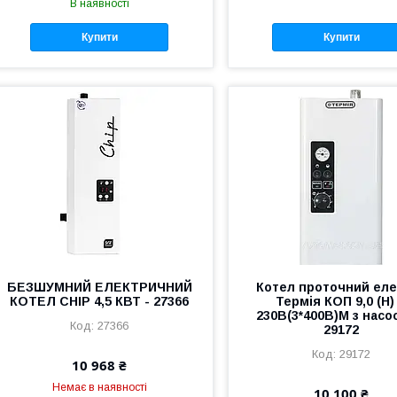
В наявності
Купити
Купити
БЕЗШУМНИЙ ЕЛЕКТРИЧНИЙ
Котел проточний еле
КОТЕЛ CHIP 4,5 КВТ - 27366
Термія КОП 9,0 (Н)
230В(3*400В)М з насо
27366
29172
29172
10 968 ₴
Немає в наявності
10 100 ₴