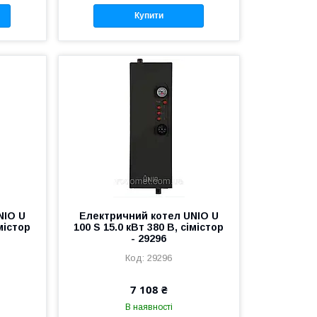
Купити
NIO U
Електричний котел UNIO U
імістор
100 S 15.0 кВт 380 В, сімістор
- 29296
29296
7 108 ₴
В наявності