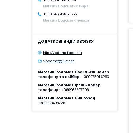
Магазин Водомет- Макарів
+380 (97) 438-26-56
Магазин Водомет- Глеваха
http://vodomet.com.ua
vodomet@ukr.net
Магазин Водомет Васильків номер
телефону та вайбер
+380975016289
Магазин Водомет Ірпінь номер
телефону
+380962297398
Магазин Водомет Вишгород
+380998498728