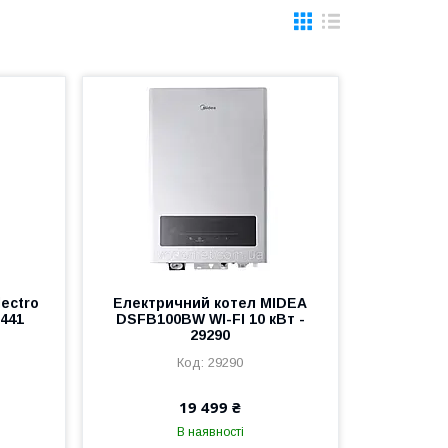
ectro
Електричний котел MIDEA
2441
DSFB100BW WI-FI 10 кВт -
29290
29290
19 499 ₴
В наявності