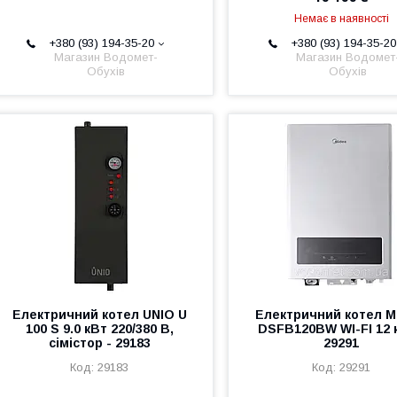
Немає в наявності
+380 (93) 194-35-20
+380 (93) 194-35-20
Магазин Водомет-
Магазин Водомет
Обухів
Обухів
Електричний котел UNIO U
Електричний котел 
100 S 9.0 кВт 220/380 В,
DSFB120BW WI-FI 12 
сімістор - 29183
29291
29183
29291