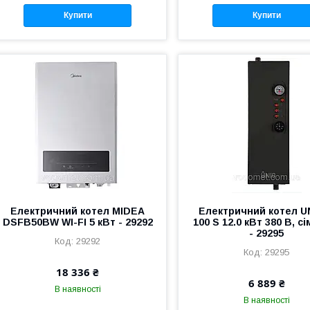
Купити
Купити
Електричний котел MIDEA
Електричний котел U
DSFB50BW WI-FI 5 кВт - 29292
100 S 12.0 кВт 380 В, с
- 29295
29292
29295
18 336 ₴
6 889 ₴
В наявності
В наявності