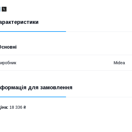
арактеристики
Основні
иробник
Midea
нформація для замовлення
іна:
18 336 ₴