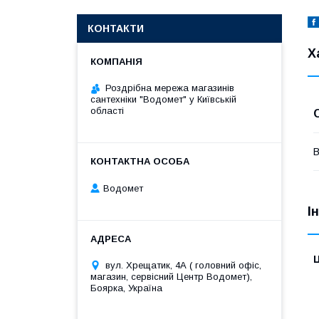
КОНТАКТИ
Х
Роздрібна мережа магазинів
сантехніки "Водомет" у Київській
області
В
Водомет
І
Ц
вул. Хрещатик, 4А ( головний офіс,
магазин, сервісний Центр Водомет),
Боярка, Україна