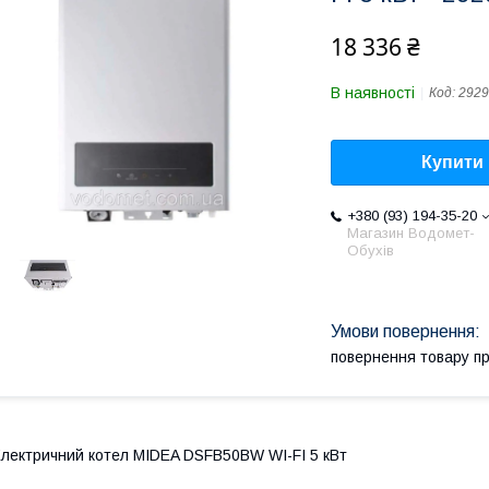
18 336 ₴
В наявності
Код:
2929
Купити
+380 (93) 194-35-20
Магазин Водомет-
Обухів
повернення товару п
лектричний котел MIDEA DSFB50BW WI-FI 5 кВт