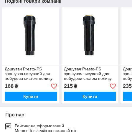
Подібні товари компанії
Дощувач Presto-PS
Дощувач Presto-PS
Дощу
зрошувач висувний для
зрошувач висувний для
зрош
побудови систем поливу
побудови систем поливу
побу
(7963) - ps-1011
(7965) - ps-1012
(796
168
215
235
₴
₴
Купити
Купити
Про нас
Рейтинг не сформований
Менше 5 відгуків за останній рік