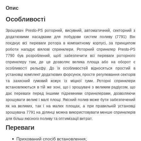
Опис
Особливості
Зрошувач Presto-PS роторний, висувний, автоматичний, секторний з
додатковими насадками для побудови систем поливу (7791) Він
поєднує всі переваги ротора в компактному корпусі, за принципом
роботи нагадує віялові спринклери. Роторний спринклер Presto-PS
7790 був розроблений, щоб забезпечити всі переваги роторного
спринклеру там, де це дозволяє велика площа або на оборот є
особливості рельєфу. До їх особливостей відносяться простий в
установці комплект додаткових форсунок, просте регулювання секторів
та захисний гумовий кожух із міцної гуми. Роторні спринклери
встановлюються в тій же зоні, що і зрошувачі з великим радіусом, що
дає переваги перед іншими підземними спринклерами, дозволяючи
зрошувати великі і малі площі. Якісний полив може бути забезпечений
як на великих, так і на малих площах, а при правильній установці
зрошувача 7791 на ділянці можна використовувати менше спринклерів
для більш якісного поливу та оптимізації витрат.
Переваги
Прихований спосіб встановлення;