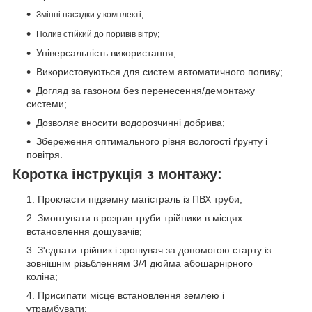
Змінні насадки у комплекті;
Полив стійкий до поривів вітру;
Універсальність використання;
Використовуються для систем автоматичного поливу;
Догляд за газоном без перенесення/демонтажу
системи;
Дозволяє вносити водорозчинні добрива;
Збереження оптимального рівня вологості ґрунту і
повітря.
Коротка інструкція з монтажу:
Прокласти підземну магістраль із ПВХ труби;
Змонтувати в розрив труби трійники в місцях
встановлення дощувачів;
З'єднати трійник і зрошувач за допомогою
старту із
зовнішнім різьбленням 3/4 дюйма
абошарнірного
коліна
;
Присипати місце встановлення землею і
утрамбувати;