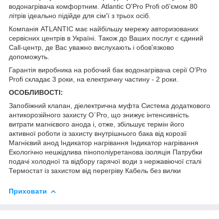
водонагрівача комфортним. Atlantic O'Pro Profi об'ємом 80
літрів ідеально підійде для сім'ї з трьох осіб.
Компанія ATLANTIC має найбільшу мережу авторизованих
сервісних центрів в Україні. Також до Ваших послуг є єдиний
Call-центр, де Вас уважно вислухають і обов'язково
допоможуть.
Гарантія виробника на робочий бак водонагрівача серії O'Pro
Profi складає 3 роки, на електричну частину - 2 роки.
ОСОБЛИВОСТІ:
Запобіжний клапан, діелектрична муфта Система додаткового
антикорозійного захисту O`Pro, що знижує інтенсивність
витрати магнієвого анода і, отже, збільшує термін його
активної роботи із захисту внутрішнього бака від корозії
Магнієвий анод Індикатор нагрівання Індикатор нагрівання
Екологічно нешкідлива пінополіуретанова ізоляція Патрубки
подачі холодної та відбору гарячої води з нержавіючої сталі
Термостат із захистом від перегріву Кабель без вилки
Приховати