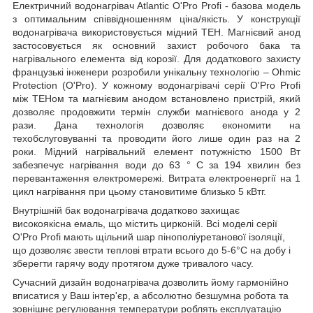
Електричний водонагрівач Atlantic O'Pro Profi - базова модель
з оптимальним співвідношенням ціна/якість. У конструкції
водонагрівача використовується мідний ТЕН. Магнієвий анод
застосовується як основний захист робочого бака та
нагрівального елемента від корозії. Для додаткового захисту
французькі інженери розробили унікальну технологію – Ohmic
Protection (O'Pro). У кожному водонагрівачі серії O'Pro Profi
між ТЕНом та магнієвим анодом встановлено пристрій, який
дозволяє продовжити термін служби магнієвого анода у 2
рази. Дана технологія дозволяє економити на
техобслуговуванні та проводити його лише один раз на 2
роки. Мідний нагрівальний елемент потужністю 1500 Вт
забезпечує нагрівання води до 63 ° C за 194 хвилин без
перевантаження електромережі. Витрата електроенергії на 1
цикл нагрівання при цьому становитиме близько 5 кВтг.
Внутрішній бак водонагрівача додатково захищає
високоякісна емаль, що містить цирконій. Всі моделі серії
O'Pro Profi мають щільний шар пінополіуретанової ізоляції,
що дозволяє звести теплові втрати всього до 5-6°C на добу і
зберегти гарячу воду протягом дуже тривалого часу.
Сучасний дизайн водонагрівача дозволить йому гармонійно
вписатися у Ваш інтер'єр, а абсолютно безшумна робота та
зовнішнє регулювання температури роблять експлуатацію