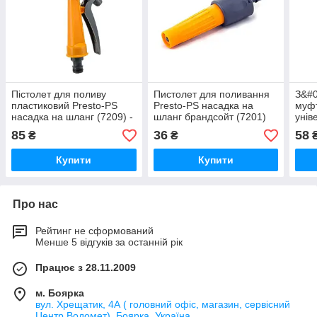
Пістолет для поливу
Пистолет для поливання
З&#0
пластиковий Presto-PS
Presto-PS насадка на
муф
насадка на шланг (7209) -
шланг брандсойт (7201)
унів
ps-118
— ps-121
1/2-
85
36
58
₴
₴
ps-3
Купити
Купити
Про нас
Рейтинг не сформований
Менше 5 відгуків за останній рік
Працює з 28.11.2009
м. Боярка
вул. Хрещатик, 4А ( головний офіс, магазин, сервісний
Центр Водомет), Боярка, Україна