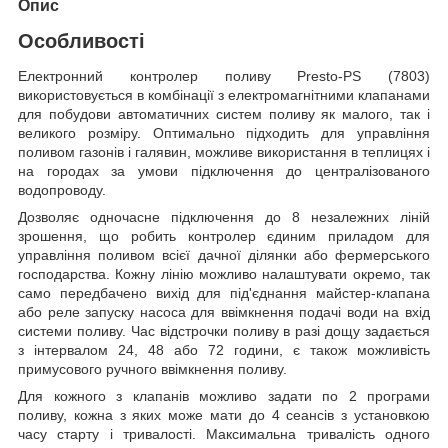
Опис
Особливості
Електронний контролер поливу Presto-PS (7803)
використовується в комбінації з електромагнітними клапанами
для побудови автоматичних систем поливу як малого, так і
великого розміру. Оптимально підходить для управління
поливом газонів і галявин, можливе використання в теплицях і
на городах за умови підключення до централізованого
водопроводу.
Дозволяє одночасне підключення до 8 незалежних ліній
зрошення, що робить контролер єдиним приладом для
управління поливом всієї дачної ділянки або фермерського
господарства. Кожну лінію можливо налаштувати окремо, так
само передбачено вихід для під'єднання майстер-клапана
або реле запуску насоса для ввімкнення подачі води на вхід
системи поливу. Час відстрочки поливу в разі дощу задається
з інтервалом 24, 48 або 72 години, є також можливість
примусового ручного ввімкнення поливу.
Для кожного з клапанів можливо задати по 2 програми
поливу, кожна з яких може мати до 4 сеансів з установкою
часу старту і тривалості. Максимальна тривалість одного