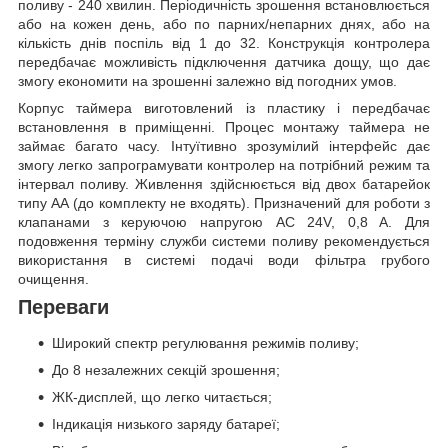
поливу - 240 хвилин. Періодичність зрошення встановлюється
або на кожен день, або по парних/непарних днях, або на
кількість днів поспіль від 1 до 32. Конструкція контролера
передбачає можливість підключення датчика дощу, що дає
змогу економити на зрошенні залежно від погодних умов.
Корпус таймера виготовлений із пластику і передбачає
встановлення в приміщенні. Процес монтажу таймера не
займає багато часу. Інтуїтивно зрозумілий інтерфейс дає
змогу легко запрограмувати контролер на потрібний режим та
інтервал поливу. Живлення здійснюється від двох батарейок
типу АА (до комплекту не входять). Призначений для роботи з
клапанами з керуючою напругою AC 24V, 0,8 A. Для
подовження терміну служби системи поливу рекомендується
використання в системі подачі води фільтра грубого
очищення.
Переваги
Широкий спектр регулювання режимів поливу;
До 8 незалежних секцій зрошення;
ЖК-дисплей, що легко читається;
Індикація низького заряду батареї;