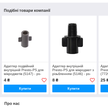
Подібні товари компанії
Адаптер подвійний
Адаптер внутрішній
Адап
внутрішній Presto-PS для
Presto-PS для мікроджет з
Pres
мікроджетів (5147) - ps-
різьбленням (5146) - ps-
(772
626
301
4
8
25
₴
₴
Купити
Купити
Про нас