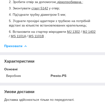
Зробити отвір за допомогою
діркопробивача
;
Змонтувати
старт 5142
у отвір;
Під'єднати трубку діаметром 5 мм;
З'єднати прохідні адаптери з трубкою на потрібній
відстані за кількістю встановлюваних крапельниць;
Встановити на стартер мікроджети
MJ 1302
/
MJ 1402
/
MS 1101A
/
MS 1101B
.
Приховати
Характеристики
Основні
Виробник
Presto-PS
Умови доставки
Доставка здійснюється тільки по передоплаті.