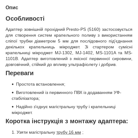
Опис
Особливості
Адаптер зовнішній прохідний Presto-PS (5160) застосовується
для створення систем крапельного поливу з використанням
сліпої трубки діаметром 5 мм для послідовного під'єднання
декількох крапельниць мікроджет. Зі стартером сумісні
крапельниці мікроджет MJ-1302, MJ-1402, MS-1101A та MS-
1101B. Адаптер виготовлений з якісної первинної сировини,
довговічний, стійкий до впливу ультрафіолету і добрив.
Переваги
Простота встановлення;
Виготовлений із первинного ПВХ із додаванням УФ-
стабілізатора;
Надійно з'єднує магістральну трубу і крапельниці
мікроджет.
Коротка інструкція з монтажу адаптера:
Узяти магістральну
трубу 16 мм
;