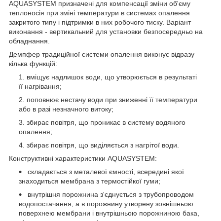
AQUASYSTEM призначені для компенсації зміни об'єму
теплоносія при зміні температури в системах опалення
закритого типу і підтримки в них робочого тиску. Варіант
виконання - вертикальний для установки безпосередньо на
обладнання.
Демпфер традиційної системи опалення виконує відразу
кілька функцій:
вміщує надлишок води, що утворюється в результаті
її нагрівання;
поповнює нестачу води при зниженні її температури
або в разі незначного витоку;
збирає повітря, що проникає в систему водяного
опалення;
збирає повітря, що виділяється з нагрітої води.
Конструктивні характеристики AQUASYSTEM:
складається з металевої ємності, всередині якої
знаходиться мембрана з термостійкої гуми;
внутрішня порожнина з'єднується з трубопроводом
водопостачання, а в порожнину утворену зовнішньою
поверхнею мембрани і внутрішньою порожниною бака,