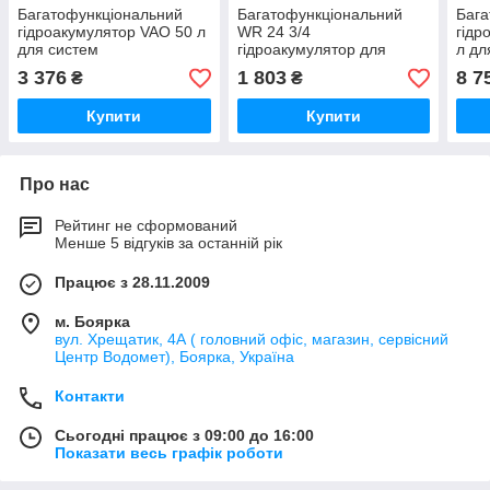
Багатофункціональний
Багатофункціональний
Бага
гідроакумулятор VAО 50 л
WR 24 3/4
гідр
для систем
гідроакумулятор для
л дл
водопостачання
систем теплопостачання
водо
3 376
1 803
8 7
₴
₴
Watersistem 6 bar - 20905-
Watersistem 6 bar - 28571-
Wate
01
01
2041
Купити
Купити
Про нас
Рейтинг не сформований
Менше 5 відгуків за останній рік
Працює з 28.11.2009
м. Боярка
вул. Хрещатик, 4А ( головний офіс, магазин, сервісний
Центр Водомет), Боярка, Україна
Контакти
Сьогодні працює з 09:00 до 16:00
Показати весь графік роботи