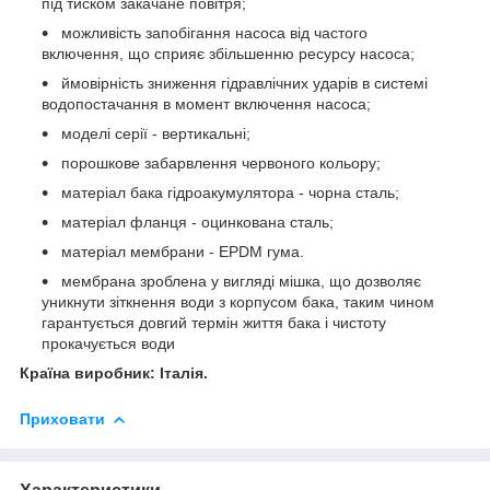
під тиском закачане повітря;
можливість запобігання насоса від частого
включення, що сприяє збільшенню ресурсу насоса;
ймовірність зниження гідравлічних ударів в системі
водопостачання в момент включення насоса;
моделі серії - вертикальні;
порошкове забарвлення червоного кольору;
матеріал бака гідроакумулятора - чорна сталь;
матеріал фланця - оцинкована сталь;
матеріал мембрани - EPDM гума.
мембрана зроблена у вигляді мішка, що дозволяє
уникнути зіткнення води з корпусом бака, таким чином
гарантується довгий термін життя бака і чистоту
прокачується води
Країна виробник: Італія.
Приховати