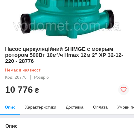
Насос циркуляційний SHIMGE с мокрым
ротором 500Вт 10м³/ч Hmax 12м 2" XP 32-12-
220 - 28776
Немає в наявності
Код: 28776
Роздріб
10 776
₴
Опис
Характеристики
Доставка
Оплата
Умови п
Опис