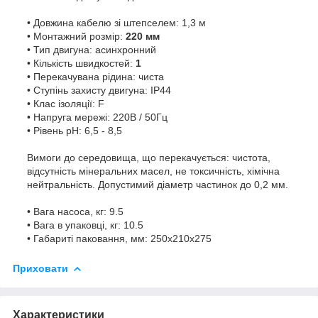
• Довжина кабелю зі штепселем: 1,3 м
• Монтажний розмір:
220 мм
• Тип двигуна: асинхронний
• Кількість швидкостей:
1
• Перекачувана рідина: чиста
• Ступінь захисту двигуна: IP44
• Клас ізоляції: F
• Напруга мережі: 220В / 50Гц
• Рівень pH: 6,5 - 8,5
Вимоги до середовища, що перекачується: чистота,
відсутність мінеральних масел, не токсичність, хімічна
нейтральність. Допустимий діаметр частинок до 0,2 мм.
• Вага насоса, кг: 9.5
• Вага в упаковці, кг: 10.5
• Габариті паковання, мм: 250х210х275
Приховати
Характеристики