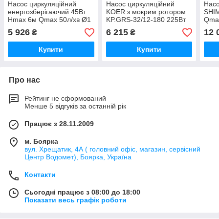
Насос циркуляційний
Насос циркуляційний
Насо
енергозберігаючий 45Вт
KOER з мокрим ротором
SHI
Hmax 6м Qmax 50л/хв Ø1
KP.GRS-32/12-180 225Вт
Qmax
1/2" 180мм + гайки Ø1"
10.2м³/ч Hmax 8м 2"
5 926
6 215
12 
₴
₴
AQUATICA (774136) -
KP0252 - 28353
Купити
Купити
Про нас
Рейтинг не сформований
Менше 5 відгуків за останній рік
Працює з 28.11.2009
м. Боярка
вул. Хрещатик, 4А ( головний офіс, магазин, сервісний
Центр Водомет), Боярка, Україна
Контакти
Сьогодні працює з 08:00 до 18:00
Показати весь графік роботи