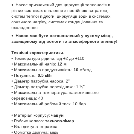
Насос призначений для циркуляції теплоносія в
різних системах опалення з постійною витратою,
систем теплої підлоги, циркуляції води в системах
сонячного нагріву, системах кондиціювання та
охолодження.
Насос має бути встановлений у сухому місці,
захищеному від вологи та атмосферного впливу!
Технічні характеристики:
• Температура рідини: від +2 до +110
• Максимальний напір:
12 м
• Максимальна продуктивність:
10
м³/год
• Потужність:
0.5 кВт
• Діаметр патрубка насоса: 2"
• Діаметр патрубка перехідника: 1 ¼"
• Максимальна температура навколишнього
середовища: 40
• Максимальний робочий тиск: 10 бар
• Матеріал корпусу:
чавун
• Робоче колесо:
технополімер
• Вал двигуна: кераміка
• Обмотка двигуна: мідь