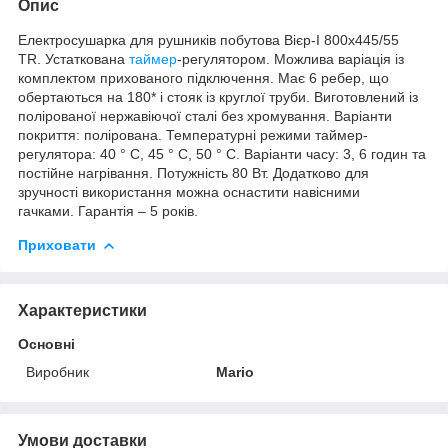
Опис
Електросушарка для рушників побутова Вієр-I 800х445/55
TR. Устаткована
таймер
-регулятором. Можлива варіація із
комплектом прихованого підключення. Має 6 ребер, що
обертаються на 180* і стояк із круглої труби. Виготовлений із
полірованої нержавіючої сталі без хромування. Варіанти
покриття: полірована. Температурні режими таймер-
регулятора: 40 ° С, 45 ° С, 50 ° С. Варіанти часу: 3, 6 годин та
постійне нагрівання. Потужність 80 Вт. Додатково для
зручності використання можна оснастити навісними
гачками. Гарантія – 5 років.
Приховати
Характеристики
Основні
Виробник
Mario
Умови доставки