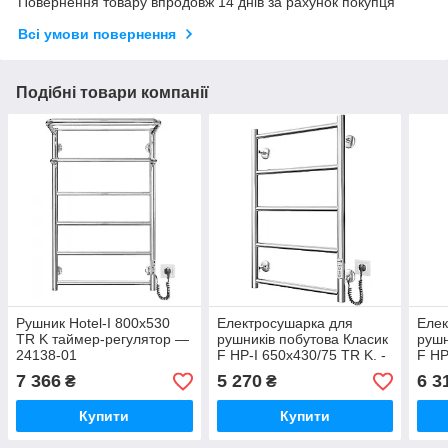
Повернення товару впродовж 14 днів за рахунок покупця
Всі умови повернення
Подібні товари компанії
Рушник Hotel-I 800х530
Електросушарка для
Елек
TR K таймер-регулятор —
рушників побутова Класик
рушн
24138-01
F НР-I 650х430/75 TR K. -
F HP
34517-01
3450
7 366
5 270
6 3
₴
₴
Купити
Купити