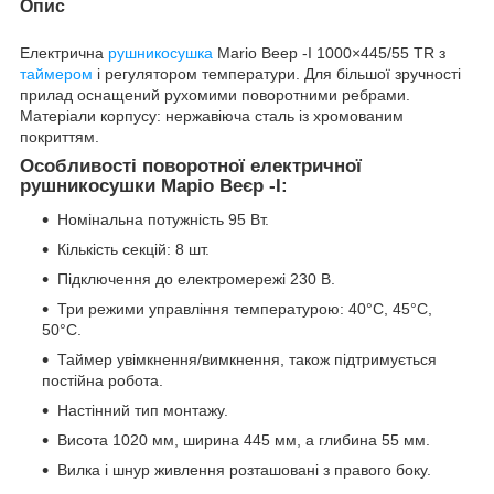
Опис
Електрична
рушникосушка
Mario Beep -I 1000×445/55 TR з
таймером
і регулятором температури. Для більшої зручності
прилад оснащений рухомими поворотними ребрами.
Матеріали корпусу: нержавіюча сталь із хромованим
покриттям.
Особливості поворотної електричної
рушникосушки Маріо Веєр -I:
Номінальна потужність 95 Вт.
Кількість секцій: 8 шт.
Підключення до електромережі 230 В.
Три режими управління температурою: 40°С, 45°С,
50°С.
Таймер увімкнення/вимкнення, також підтримується
постійна робота.
Настінний тип монтажу.
Висота 1020 мм, ширина 445 мм, а глибина 55 мм.
Вилка і шнур живлення розташовані з правого боку.