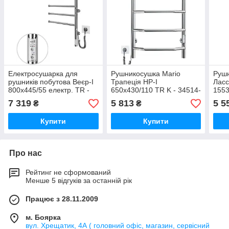
Електросушарка для
Рушникосушка Mario
Рушн
рушників побутова Веєр-I
Трапеція HP-I
Ласс
800х445/55 електр. TR -
650х430/110 TR K - 34514-
1553
34510-01
01
7 319
5 813
5 5
₴
₴
Купити
Купити
Про нас
Рейтинг не сформований
Менше 5 відгуків за останній рік
Працює з 28.11.2009
м. Боярка
вул. Хрещатик, 4А ( головний офіс, магазин, сервісний