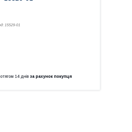
од:
15529-01
ротягом 14 днів
за рахунок покупця