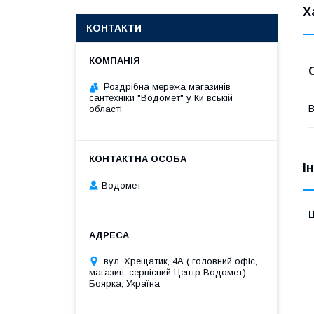
Х
КОНТАКТИ
Роздрібна мережа магазинів
сантехніки "Водомет" у Київській
В
області
І
Водомет
Ц
вул. Хрещатик, 4А ( головний офіс,
магазин, сервісний Центр Водомет),
Боярка, Україна