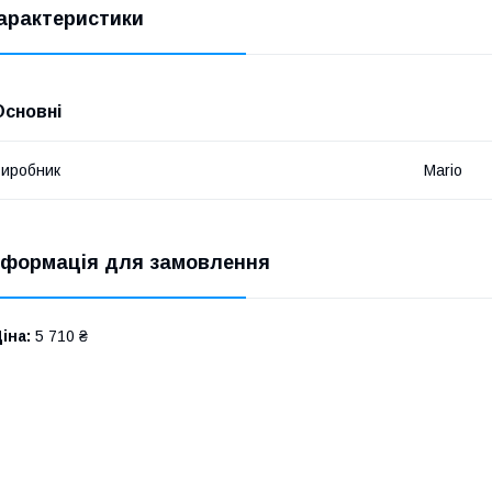
арактеристики
Основні
иробник
Mario
нформація для замовлення
іна:
5 710 ₴