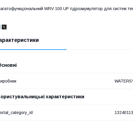
агатофункціональний WRV 100 UP гідроакумулятор для систем теп
арактеристики
Основні
иробник
WATERS
Користувальницькі характеристики
ortal_category_id
1324011