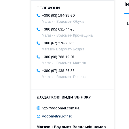
І
+380 (93) 194-35-20
Магазин Водомет- Обухів
Ц
+380 (95) 031-44-25
Магазин Водомет- Крюківщина
+380 (67) 276-20-55
магазин Водомет- Боярка
+380 (98) 788-19-07
Магазин Водомет- Макарів
+380 (97) 438-26-56
Магазин Водомет- Глеваха
http://vodomet.com.ua
vodomet@ukr.net
Магазин Водомет Васильків номер