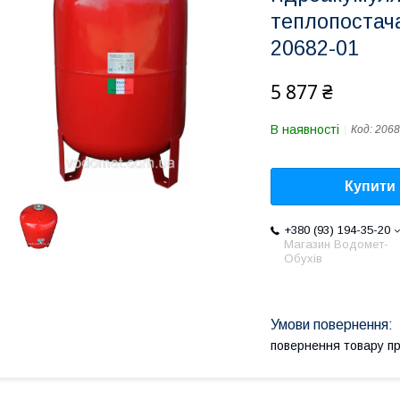
теплопостача
20682-01
5 877 ₴
В наявності
Код:
2068
Купити
+380 (93) 194-35-20
Магазин Водомет-
Обухів
повернення товару п