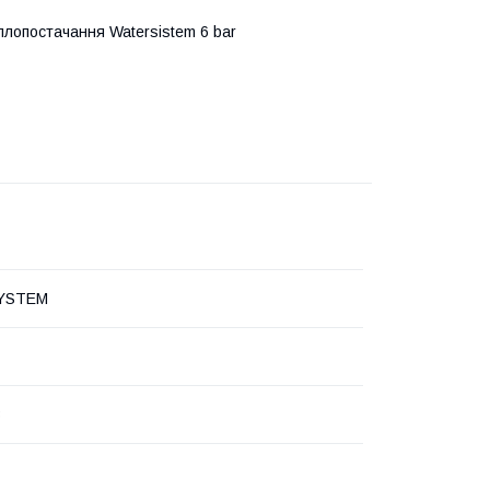
лопостачання Watersistem 6 bar
YSTEM
3