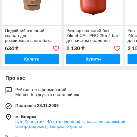
Подвійний запірний
Розширювальний бак
Роз
клапан для
Zilmet CAL-PRO 25л 4 bar
Zilm
розширювального бака
для систем опалення -
для 
3/4&#039; Icma S142 -
31638-01
3584
634
2 130
2 1
₴
₴
25190-01
Купити
Купити
Про нас
Рейтинг не сформований
Менше 5 відгуків за останній рік
Працює з 28.11.2009
м. Боярка
вул. Хрещатик, 4А ( головний офіс, магазин, сервісний
Центр Водомет), Боярка, Україна