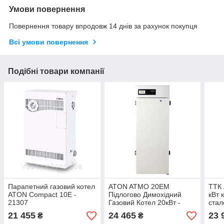
Умови повернення
Повернення товару впродовж 14 днів за рахунок покупця
Всі умови повернення
Подібні товари компанії
Парапетний газовий котел
ATON ATMO 20ЕМ
ТТК 
ATON Compact 10E -
Підлогово Димохідний
кВт 
21307
Газовий Котел 20кВт -
стал
28989
21 455
24 465
23 
₴
₴