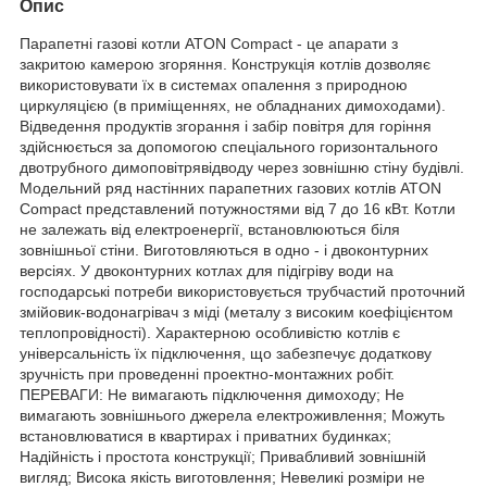
Опис
Парапетні газові котли ATON Compact - це апарати з
закритою камерою згоряння. Конструкція котлів дозволяє
використовувати їх в системах опалення з природною
циркуляцією (в приміщеннях, не обладнаних димоходами).
Відведення продуктів згорання і забір повітря для горіння
здійснюється за допомогою спеціального горизонтального
двотрубного димоповітрявідводу через зовнішню стіну будівлі.
Модельний ряд настінних парапетних газових котлів ATON
Compact представлений потужностями від 7 до 16 кВт. Котли
не залежать від електроенергії, встановлюються біля
зовнішньої стіни. Виготовляються в одно - і двоконтурних
версіях. У двоконтурних котлах для підігріву води на
господарські потреби використовується трубчастий проточний
змійовик-водонагрівач з міді (металу з високим коефіцієнтом
теплопровідності). Характерною особливістю котлів є
універсальність їх підключення, що забезпечує додаткову
зручність при проведенні проектно-монтажних робіт.
ПЕРЕВАГИ: Не вимагають підключення димоходу; Не
вимагають зовнішнього джерела електроживлення; Можуть
встановлюватися в квартирах і приватних будинках;
Надійність і простота конструкції; Привабливий зовнішній
вигляд; Висока якість виготовлення; Невеликі розміри не