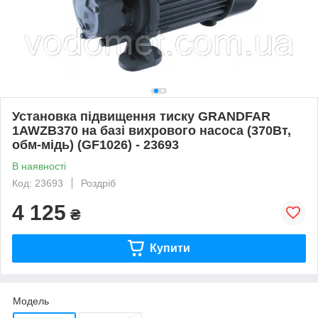
Установка підвищення тиску GRANDFAR
1AWZB370 на базі вихрового насоса (370Вт,
обм-мідь) (GF1026) - 23693
В наявності
Код: 23693
Роздріб
4 125
₴
Купити
Мoдель