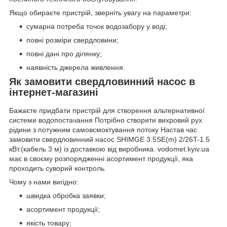
Якщо обираєте пристрій, зверніть увагу на параметри:
сумарна потреба точок водозабору у воді;
повні розміри свердловини;
повні дані про ділянку;
наявність джерела живлення.
Як замовити свердловинний насос в
інтернет-магазині
Бажаєте придбати пристрій для створення альтернативної
системи водопостачання Потрібно створити вихровий рух
рідини з потужним самовсмоктування потоку Настав час
замовити свердловинний насос SHIMGE 3.5SE(m) 2/26T-1.5
кВт.(кабель 3 м) із доставкою від виробника. vodomet.kyiv.ua
має в своєму розпорядженні асортимент продукції, яка
проходить суворий контроль.
Чому з нами вигідно:
швидка обробка заявки;
асортимент продукції;
якість товару;