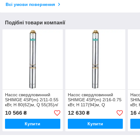
Всі умови повернення
Подібні товари компанії
Насос свердловинний
Насос свердловинний
Насо
SHIMGE 4SP(m) 2/11-0.55
SHIMGE 4SP(m) 2/16-0.75
SHIM
кВт, Н 80(62)м, Q 55(35)л/
кВт, Н 117(94)м, Q
кВт,
хв, O96 мм, (кабель 45 м)
55(35)л/хв, O96 мм,
55(3
10 566
12 630
16 
₴
₴
- 29433
(кабель 55 м) - 29434
(каб
Купити
Купити