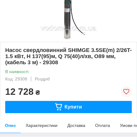
Насос свердловинний SHIMGE 3.5SE(m) 2/26T-
1.5 кВт, Н 137(95)м, Q 75(40)л/хв, O89 мм,
(кабель 3 м) - 29308
В наявності
Код: 29308
Роздріб
12 728
₴
Купити
Опис
Характеристики
Доставка
Оплата
Умови п