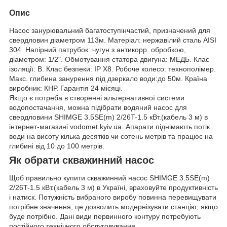
Опис
Насос занурювальний багатоступінчастий, призначений для
свердловин діаметром 113м. Матеріал: нержавілий сталь AISI
304. Напірний патрубок: чугун з антикорр. обробкою,
діаметром: 1/2". Обмотування статора двигуна: МЕДЬ. Клас
ізоляції: В. Клас безпеки: IP X8. Робоче колесо: технополімер.
Макс. глибина занурення під дзеркало води:до 50м. Країна
виробник: КНР. Гарантія 24 місяці.
Якщо є потреба в створенні альтернативної системи
водопостачання, можна підібрати водяний насос для
свердловини SHIMGE 3.5SE(m) 2/26T-1.5 кВт.(кабель 3 м) в
інтернет-магазині vodomet.kyiv.ua. Апарати піднімають потік
води на висоту кілька десятків чи сотень метрів та працює на
глибині від 10 до 100 метрів.
Як обрати скважинний насос
Щоб правильно купити скважинний насос SHIMGE 3.5SE(m)
2/26T-1.5 кВт.(кабель 3 м) в Україні, враховуйте продуктивність
і натиск. Потужність вибраного виробу повинна перевищувати
потрібне значення, це дозволить модернізувати станцію, якщо
буде потрібно. Дані види первинного контуру потребують
постійного технічного обслуговування.