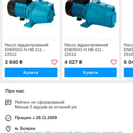
Насос відцентрований
Насос відцентрований
Насо
ENERGO-N НB 211 -
ENERGO-N НB 411 -
ENE
22512
22513
291
3 840
4 027
6 0
₴
₴
Купити
Купити
Про нас
Рейтинг не сформований
Менше 5 відгуків за останній рік
Працює з 28.11.2009
м. Боярка