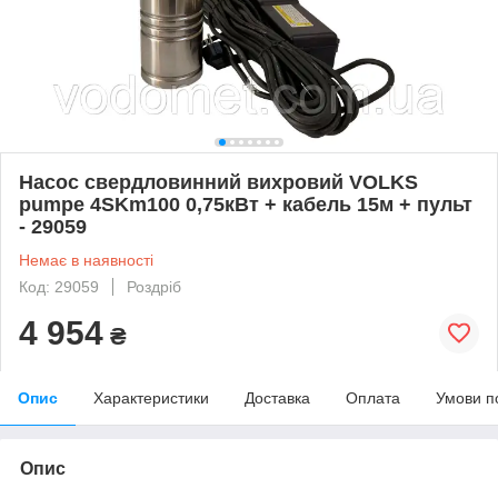
Насос свердловинний вихровий VOLKS
pumpe 4SKm100 0,75кВт + кабель 15м + пульт
- 29059
Немає в наявності
Код: 29059
Роздріб
4 954
₴
Опис
Характеристики
Доставка
Оплата
Умови п
Опис