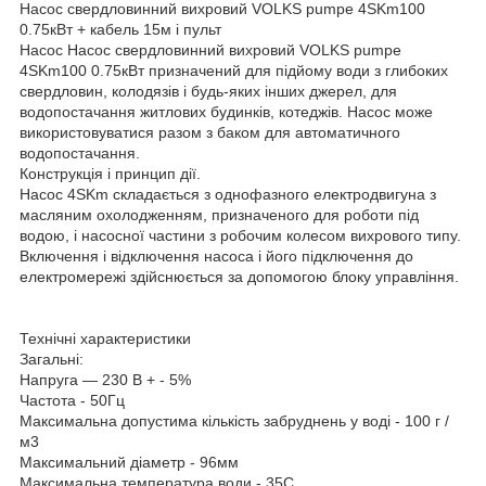
Насос свердловинний вихровий VOLKS pumpe 4SKm100
0.75кВт + кабель 15м і пульт
Насос Насос свердловинний вихровий VOLKS pumpe
4SKm100 0.75кВт призначений для підйому води з глибоких
свердловин, колодязів і будь-яких інших джерел, для
водопостачання житлових будинків, котеджів. Насос може
використовуватися разом з баком для автоматичного
водопостачання.
Конструкція і принцип дії.
Насос 4SKm складається з однофазного електродвигуна з
масляним охолодженням, призначеного для роботи під
водою, і насосної частини з робочим колесом вихрового типу.
Включення і відключення насоса і його підключення до
електромережі здійснюється за допомогою блоку управління.
Технічні характеристики
Загальні:
Напруга — 230 В + - 5%
Частота - 50Гц
Максимальна допустима кількість забруднень у воді - 100 г /
м3
Максимальний діаметр - 96мм
Максимальна температура води - 35С