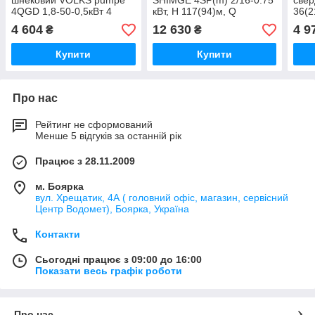
шнековий VOLKS pumpe
SHIMGE 4SP(m) 2/16-0.75
свер
4QGD 1,8-50-0,5кВт 4
кВт, Н 117(94)м, Q
36(2
дюйми +кабель 15м -
55(35)л/хв, O96 мм,
D75
4 604
12 630
4 9
₴
₴
29062
(кабель 55 м) - 29434
(DO
(777
Купити
Купити
Про нас
Рейтинг не сформований
Менше 5 відгуків за останній рік
Працює з 28.11.2009
м. Боярка
вул. Хрещатик, 4А ( головний офіс, магазин, сервісний
Центр Водомет), Боярка, Україна
Контакти
Сьогодні працює з 09:00 до 16:00
Показати весь графік роботи
Про нас