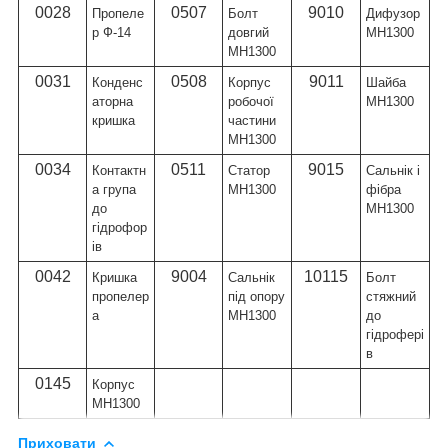
0028
0507
9010
Пропеле
Болт
Дифузор
р Ф-14
довгий
МН1300
MH1300
0031
0508
9011
Конденс
Корпус
Шайба
аторна
робочої
МН1300
кришка
частини
MH1300
0034
0511
9015
Контактн
Статор
Сальнік і
а група
MH1300
фібра
до
МН1300
гідрофор
ів
0042
9004
10115
Кришка
Сальнік
Болт
пропелер
під опору
стяжний
а
МН1300
до
гідрофері
в
0145
Корпус
МН1300
Приховати