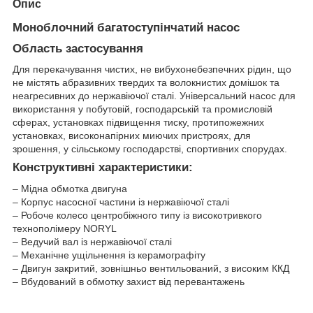
Опис
Моноблочний багатоступінчатий насос
Область застосування
Для перекачування чистих, не вибухонебезпечних рідин, що
не містять абразивних твердих та волокнистих домішок та
неагресивних до нержавіючої сталі. Універсальний насос для
використання у побутовій, господарській та промисловій
сферах, установках підвищення тиску, протипожежних
установках, високонапірних миючих пристроях, для
зрошення, у сільському господарстві, спортивних спорудах.
Конструктивні характеристики:
– Мідна обмотка двигуна
– Корпус насосної частини із нержавіючої сталі
– Робоче колесо центробіжного типу із високотривкого
технополімеру NORYL
– Ведучий вал із нержавіючої сталі
– Механічне ущільнення із керамографіту
– Двигун закритий, зовнішньо вентильований, з високим ККД
– Вбудований в обмотку захист від перевантажень