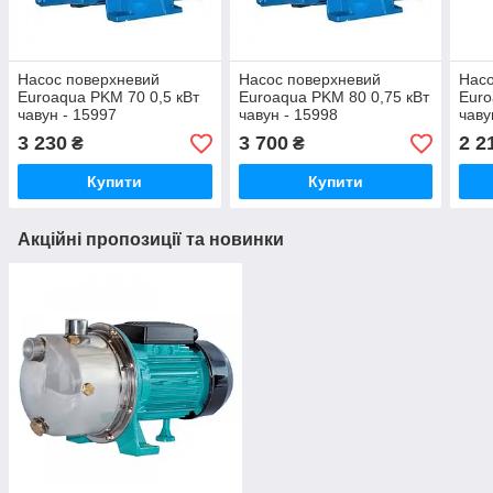
Насос поверхневий
Насос поверхневий
Насо
Euroaqua PKM 70 0,5 кВт
Euroaqua PKM 80 0,75 кВт
Euro
чавун - 15997
чавун - 15998
чаву
3 230
3 700
2 2
₴
₴
Купити
Купити
Акційні пропозиції та новинки