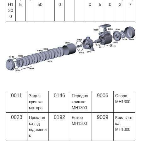
H1
5
50
0
0
5
0
3
7
30
0
Артику
Назва
Артику
Назва
Артику
Назва
л
л
л
0011
0146
9006
Задня
Передня
Опора
кришка
кришка
МН1300
мотора
МН1300
0023
0192
9009
Проклад
Ротор
Крильчат
ка під
МН1300
ка
підшипни
МН1300
к