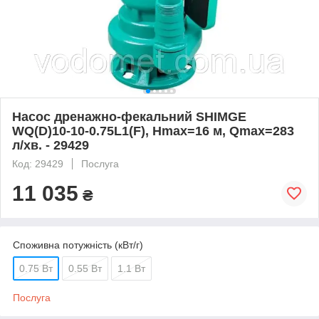
Насос дренажно-фекальний SHIMGE
WQ(D)10-10-0.75L1(F), Hmax=16 м, Qmax=283
л/хв. - 29429
Код: 29429
Послуга
11 035
₴
Споживна потужність (кВт/г)
0.75 Вт
0.55 Вт
1.1 Вт
Послуга