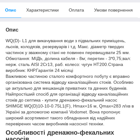
Опис
Характеристики
Оплата
Умови повернення
Опис
WQ(D)- L1 для викачування води з підвальних приміщень,
льохів, колодязів, резервуарів і т.д. Макс. діаметр твердих
частинок у зважному стані не повинен перевищувати 25 мм.
Обмотання: MIДЬ, долина кабеля - 8м; перетин - 3*0,75;вал:
нерж. сталь AISI 2Cr13, раб. колесо: чугун НТ200.Страна
виробник: КНР.Гарантія 24 місяці
Важливою частиною сталого комфортного побуту є вправно
організована система відводу каналізаційних стоків. Особливо
це актуально для мешканців приватних та дачних будинків.
Найпростіший спосіб для організації відводу каналізаційних
стоків до септика - купити дренажно-фекальний насос
SHIMGE WQ(D)10-10-0.75L1(F), Нmax=16 м, Qmax=283 л/хв в
Україні за допомогою компанії Vodomet. Вона пропонує
широкий асортимент такого обладнання від надійних
перевірених часом виробників насосної техніки.
Особливості дренажно-фекальних
насосів