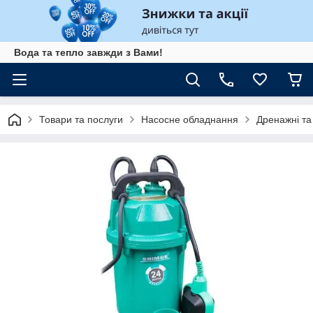
Вода та тепло завжди з Вами!
Товари та послуги
Насосне обладнання
Дренажні та