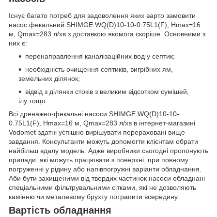
Існує багато потреб для задоволення яких варто замовити
насос фекальний SHIMGE WQ(D)10-10-0.75L1(F), Нmax=16
м, Qmax=283 л/хв з доставкою якомога скоріше. Основними з
них є:
перенаправлення каналізаційних вод у септик;
необхідність очищення септиків, вигрібних ям,
земельних ділянок;
відвід з ділянки стоків з великим відсотком сумішей,
ілу тощо.
Всі дренажно-фекальні насоси SHIMGE WQ(D)10-10-
0.75L1(F), Нmax=16 м, Qmax=283 л/хв в інтернет-магазині
Vodomet здатні успішно вирішувати перераховані вище
завдання. Консультанти можуть допомогти клієнтам обрати
найбільш вдалу модель. Адже виробники сьогодні пропонують
прилади, які можуть працювати з поверхні, при повному
погруженні у рідину або напівпогружні варіанти обладнання.
Аби бути захищеними від твердих частинок насоси обладнані
спеціальними фільтрувальними сітками, які не дозволяють
камінню чи металевому брухту потрапити всередину.
Вартість обладнання