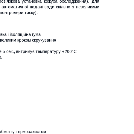
бов'язкова установка кожуха охолодження), для
 автоматичної подачі води спільно з невеликими
контролери тиску).
ка і ізоляційна гума
невеликим кроком скручування
е 5 сек., витримує температуру +200°C
а
 обмотку термозахистом