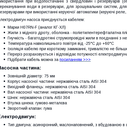
икористання при водопостачанні з свердловин і резервуарів (о
ерекачування води в резервуари, для зрошувальних систем, для
езервуарами при використанні керуючої автоматики (керуючі реле, 
лектродвигун насоса приєднується кабелем:
Марки H07RN-F (аналог КГ-ХЛ)
Жили з мідного дроту, оболонка - поліетилентерефталатна плів
Гнучкість - багатодротяні струмопровідні жили в поєднанні з 
Температура навколишнього повітря від -25°C до +60°C
Ізоляція кабелю при короткому замиканні, тривалістю не більш
Переріз розраховується і відповідає потужності електродвигун
Підібрати кабель можна за
посиланням >>>
Насосна частина:
Зовнішній діаметр: 75 мм
Корпус насосної частини: нержавіюча сталь AISI 304
Вихідний фланець: нержавіюча сталь AISI 304
Вал насосної частини: нержавіюча сталь AISI 304
Шнек: нержавіюча сталь AISI 304
Втулка шнека: гумово-металєва
Зворотний клапан: гума
Електродвигун:
Тип двигуна: асинхронний, маслонаповнений, з вбудованою в