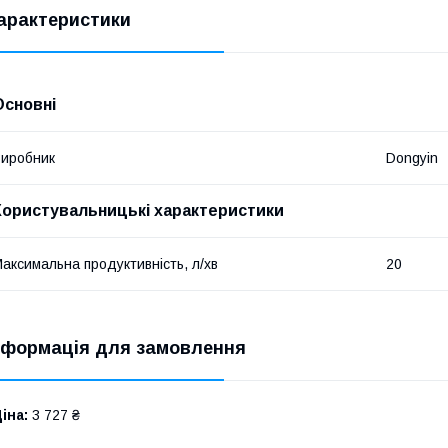
арактеристики
Основні
иробник
Dongyin
Користувальницькі характеристики
аксимальна продуктивність, л/хв
20
нформація для замовлення
іна:
3 727 ₴