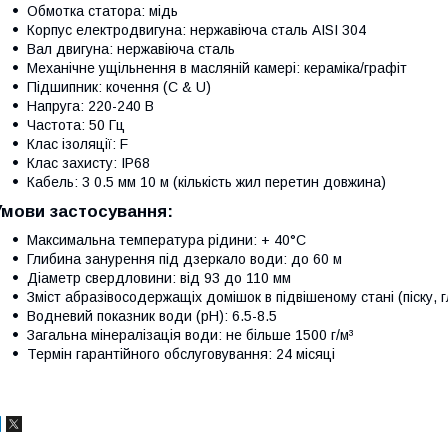
Обмотка статора: мідь
Корпус електродвигуна: нержавіюча сталь AISI 304
Вал двигуна: нержавіюча сталь
Механічне ущільнення в масляній камері: кераміка/графіт
Підшипник: кочення (C & U)
Напруга: 220-240 В
Частота: 50 Гц
Клас ізоляції: F
Клас захисту: IP68
Кабель: 3 0.5 мм 10 м (кількість жил перетин довжина)
Умови застосування:
Максимальна температура рідини: + 40°C
Глибина занурення під дзеркало води: до 60 м
Діаметр свердловини: від 93 до 110 мм
Зміст абразівосодержащіх домішок в підвішеному стані (піску, гл
Водневий показник води (рН): 6.5-8.5
Загальна мінералізація води: не більше 1500 г/м³
Термін гарантійного обслуговування: 24 місяці