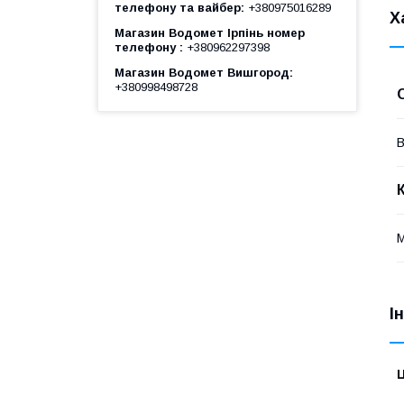
телефону та вайбер
+380975016289
Х
Магазин Водомет Ірпінь номер
телефону
+380962297398
Магазин Водомет Вишгород
+380998498728
В
М
І
Ц