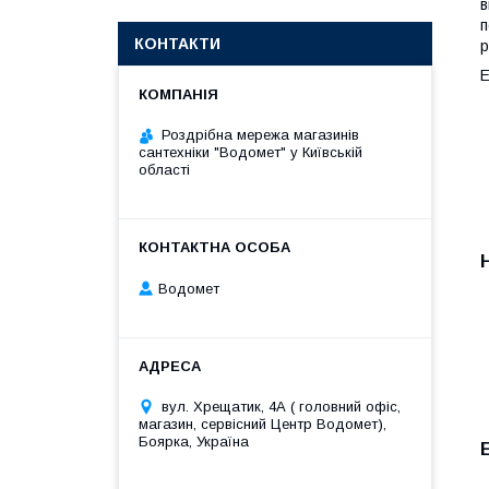
в
п
КОНТАКТИ
р
Е
Роздрібна мережа магазинів
сантехніки "Водомет" у Київській
області
Водомет
вул. Хрещатик, 4А ( головний офіс,
магазин, сервісний Центр Водомет),
Боярка, Україна