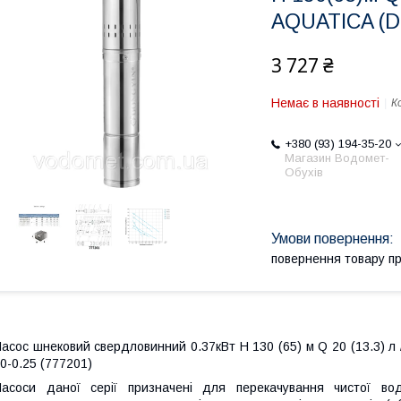
AQUATICA (D
3 727 ₴
Немає в наявності
К
+380 (93) 194-35-20
Магазин Водомет-
Обухів
повернення товару п
асос шнековий свердловинний 0.37кВт H 130 (65) м Q 20 (13.3) 
0-0.25 (777201)
асоси даної серії призначені для перекачування чистої во