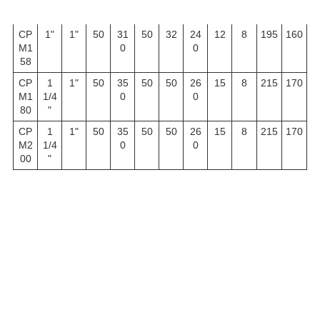
A
M
CP
1"
1"
50
31
50
32
24
12
8
195
160
M1
0
0
58
CP
1
1"
50
35
50
50
26
15
8
215
170
M1
1/4
0
0
80
"
CP
1
1"
50
35
50
50
26
15
8
215
170
M2
1/4
0
0
00
"
Ти
Потужні
об/
Пр
Під
Гли
Розміри
Ваг
Ваг
п
сть
хв
оду
йо
би
упаковки
а
а
кти
м
на
бру
нет
-вн
во
вс
тто,
то,
Дов
Шир
Вис
іст
ди,
мо
кг
кг
жин
ина,
ота,
ь,
м
кту
а,
мм
мм
л/
-ва
HP
kW
мм
хв
нн
я,
м