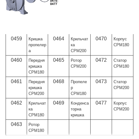
Артику
Назва
Артику
Назва
Артику
Назва
л
л
л
0459
0464
0470
Кришка
Крильчат
Корпус
пропелер
ка
CPM180
а
CPM200
0460
0465
0472
Передня
Ротор
Статор
кришка
CPM200
CPM180
CPM180
0461
0468
0473
Передня
Пропеле
Статор
кришка
р
CPM200
CPM200
CPM180
0462
0469
0477
Крильчат
Конденса
Корпус
ка
торна
CPM200
CPM180
кришка
0463
Ротор
CPM180