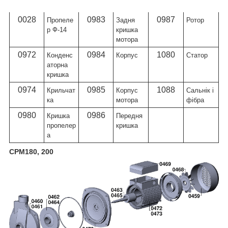
л
л
л
0028
0983
0987
Пропеле
Задня
Ротор
р Ф-14
кришка
мотора
0972
0984
1080
Конденс
Корпус
Статор
аторна
кришка
0974
0985
1088
Крильчат
Корпус
Сальнік і
ка
мотора
фібра
0980
0986
Кришка
Передня
пропелер
кришка
а
CPM180, 200