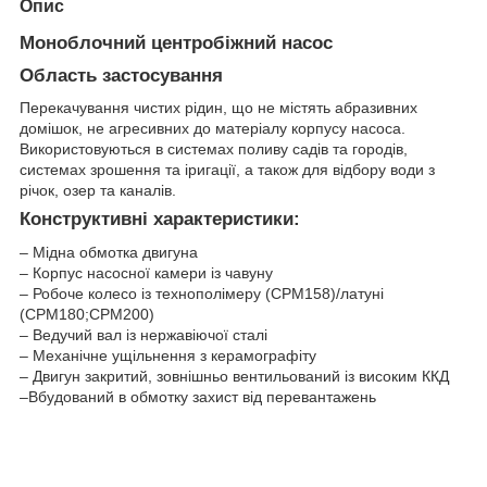
Опис
Моноблочний центробіжний насос
Область застосування
Перекачування чистих рідин, що не містять абразивних
домішок, не агресивних до матеріалу корпусу насоса.
Використовуються в системах поливу садів та городів,
системах зрошення та іригації, а також для відбору води з
річок, озер та каналів.
Конструктивні характеристики:
– Мідна обмотка двигуна
– Корпус насосної камери із чавуну
– Робоче колесо із технополімеру (CPM158)/латуні
(CPM180;CPM200)
– Ведучий вал із нержавіючої сталі
– Механічне ущільнення з керамографіту
– Двигун закритий, зовнішньо вентильований із високим ККД
–Вбудований в обмотку захист від перевантажень
Ти
Розміри, мм
п
DN
DN
a
f
w
w1
h
g
s
n
n1