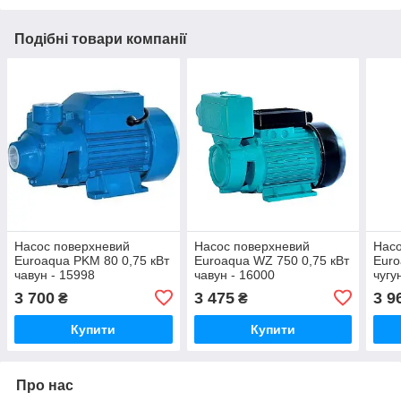
Подібні товари компанії
Насос поверхневий
Насос поверхневий
Насо
Euroaqua PKM 80 0,75 кВт
Euroaqua WZ 750 0,75 кВт
Euro
чавун - 15998
чавун - 16000
чугу
3 700
3 475
3 9
₴
₴
Купити
Купити
Про нас