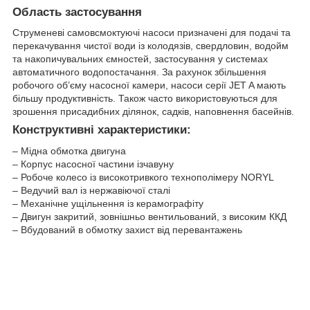
Область застосування
Струменеві самовсмоктуючі насоси призначені для подачі та
перекачування чистої води із колодязів, свердловин, водойм
та накопичувальних ємностей, застосування у системах
автоматичного водопостачання. За рахунок збільшення
робочого об’єму насосної камери, насоси серії JET A мають
більшу продуктивність. Також часто використовуються для
зрошення присадибних ділянок, садків, наповнення басейнів.
Конструктивні характеристики:
– Мідна обмотка двигуна
– Корпус насосної частини ізчавуну
– Робоче колесо із високотривкого технополімеру NORYL
– Ведучий вал із нержавіючої сталі
– Механічне ущільнення із керамографіту
– Двигун закритий, зовнішньо вентильований, з високим ККД
– Вбудований в обмотку захист від перевантажень
Ти
Розміри, мм
п
DN
DN
a
b
c
d
e
f
g
h
i
j
A
M