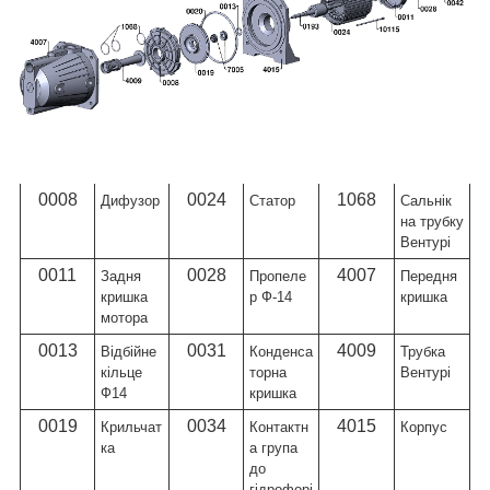
Артику
Назва
Артику
Назва
Артику
Назва
л
л
л
0008
0024
1068
Дифузор
Статор
Сальнік
на трубку
Вентурі
0011
0028
4007
Задня
Пропеле
Передня
кришка
р Ф-14
кришка
мотора
0013
0031
4009
Відбійне
Конденса
Трубка
кільце
торна
Вентурі
Ф14
кришка
0019
0034
4015
Крильчат
Контактн
Корпус
ка
а група
до
гідрофорі