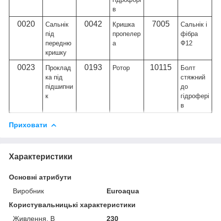
в
0020
0042
7005
Сальнік
Кришка
Сальнік і
під
пропелер
фібра
передню
а
Ф12
кришку
0023
0193
10115
Проклад
Ротор
Болт
ка під
стяжний
підшипни
до
к
гідрофері
в
Приховати
Характеристики
Основні атрибути
Виробник
Euroaqua
Користувальницькі характеристики
Живлення, В
230