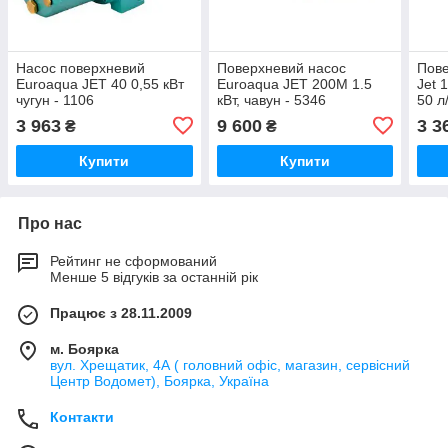
Насос поверхневий
Поверхневий насос
Пове
Euroaqua JET 40 0,55 кВт
Euroaqua JET 200M 1.5
Jet 
чугун - 1106
кВт, чавун - 5346
50 л
3 963
9 600
3 3
₴
₴
Купити
Купити
Про нас
Рейтинг не сформований
Менше 5 відгуків за останній рік
Працює з 28.11.2009
м. Боярка
вул. Хрещатик, 4А ( головний офіс, магазин, сервісний
Центр Водомет), Боярка, Україна
Контакти