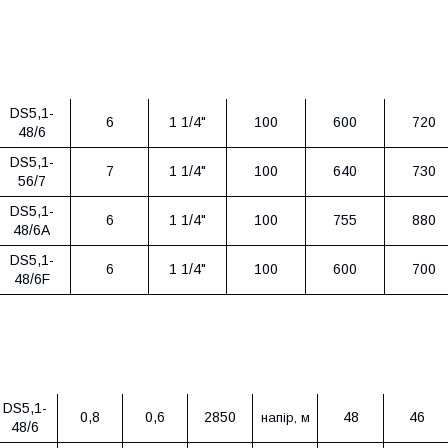
Розміри, мм
Роз
К-сть
Тип
крильча
DN
A
H
Довжин
ток
DS5,1-
6
1 1/4"
100
600
720
48/6
DS5,1-
7
1 1/4"
100
640
730
56/7
DS5,1-
6
1 1/4"
100
755
880
48/6A
DS5,1-
6
1 1/4"
100
600
700
48/6F
Потужність
Тип
об/хв.
0
17
л/хв
HP
kW
0
1
м³/год
DS5,1-
0,8
0,6
2850
48
46
напір, м
48/6