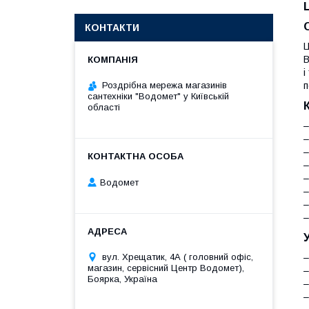
КОНТАКТИ
Ц
В
і
п
Роздрібна мережа магазинів
сантехніки "Водомет" у Київській
області
–
–
–
–
–
Водомет
–
–
–
вул. Хрещатик, 4А ( головний офіс,
–
магазин, сервісний Центр Водомет),
–
Боярка, Україна
–
–