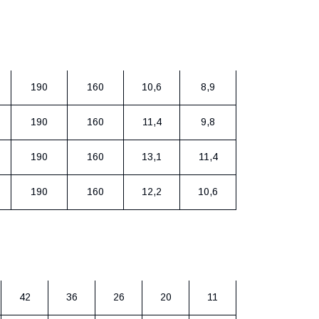
міри упаковки, мм
Вага
Брутто,
а
Ширина
Висота
Нетто, кг
кг
190
160
10,6
8,9
190
160
11,4
9,8
190
160
13,1
11,4
190
160
12,2
10,6
Продуктивність
, Q
34
50
67
75
85
2
3
4
4,5
5,1
42
36
26
20
11