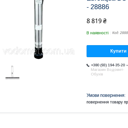
- 28886
8 819 ₴
В наявності
Код:
2888
Купити
+380 (93) 194-35-20
Магазин Водомет-
Обухів
повернення товару п