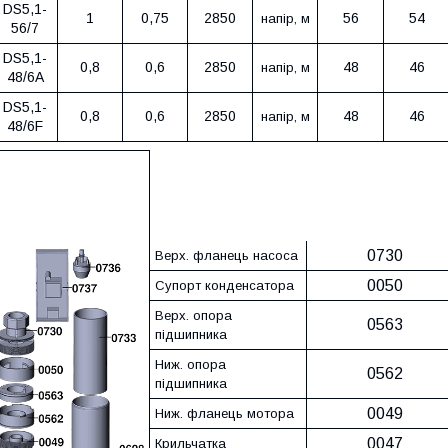
DS5,1-
1
0,75
2850
56
54
напір, м
56/7
DS5,1-
0,8
0,6
2850
48
46
напір, м
48/6A
DS5,1-
0,8
0,6
2850
48
46
напір, м
48/6F
Назва насоса
48/6
Назва деталі
0730
Верх. фланець насоса
0050
Супорт конденсатора
Верх. опора
0563
підшипника
Ниж. опора
0562
підшипника
0049
Ниж. фланець мотора
0047
Крильчатка