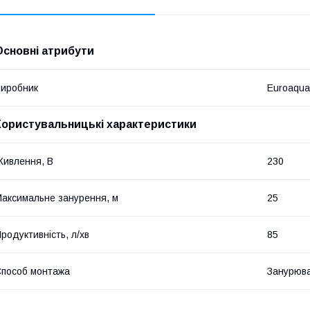
Основні атрибути
иробник
Euroaqua
Користувальницькі характеристики
ивлення, В
230
аксимальне занурення, м
25
родуктивність, л/хв
85
пособ монтажа
Занурюв