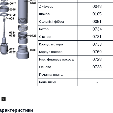
0048
Дифузор
0105
Шайба
0051
Сальнік і фібра
0734
Ротор
0731
Статор
0733
Корпус мотора
0769
Корпус насоса
0728
Ниж. фланець насоса
0738
Основа
-
Печатна плата
-
Реле тиску
арактеристики