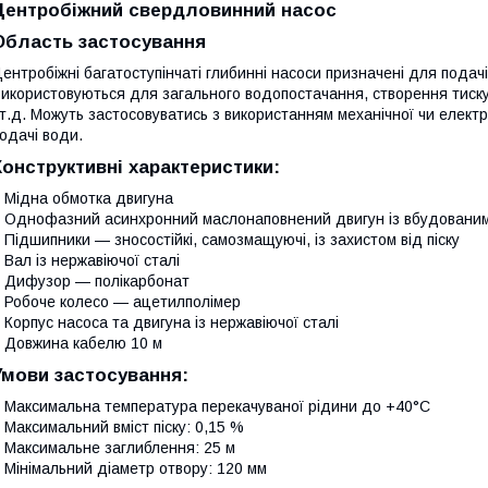
Центробіжний свердловинний насос
Область застосування
ентробіжні багатоступінчаті глибинні насоси призначені для подачі
икористовуються для загального водопостачання, створення тиску
 т.д. Можуть застосовуватись з використанням механічної чи елект
одачі води.
Конструктивні характеристики:
 Мідна обмотка двигуна
 Однофазний асинхронний маслонаповнений двигун із вбудованим
 Підшипники — зносостійкі, самозмащуючі, із захистом від піску
 Вал із нержавіючої сталі
 Дифузор — полікарбонат
 Робоче колесо — ацетилполімер
 Корпус насоса та двигуна із нержавіючої сталі
 Довжина кабелю 10 м
Умови застосування:
 Максимальна температура перекачуваної рідини до +40°С
 Максимальний вміст піску: 0,15 %
 Максимальне заглиблення: 25 м
 Мінімальний діаметр отвору: 120 мм