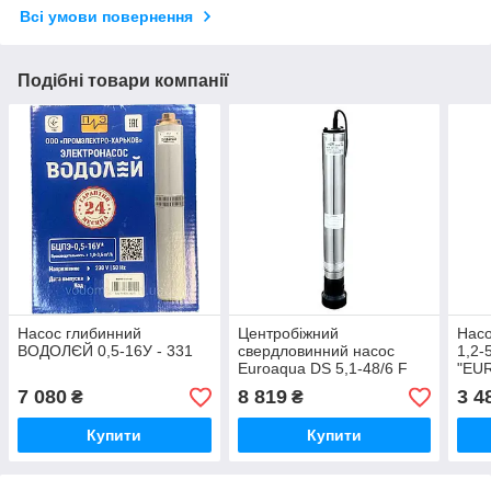
Всі умови повернення
Подібні товари компанії
Насос глибинний
Центробіжний
Насо
ВОДОЛЄЙ 0,5-16У - 331
свердловинний насос
1,2-
Euroaqua DS 5,1-48/6 F
"EUR
0,6 кВт (Поплавок) - 28886
288
7 080
8 819
3 4
₴
₴
Купити
Купити