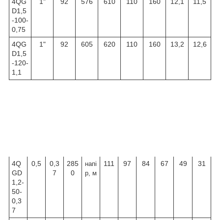
4QG
1"
92
576
610
110
160
12,1
11,5
D1,5
-100-
0,75
4QG
1"
92
605
620
110
160
13,2
12,6
D1,5
-120-
1,1
Тип
Потужніс
об/
Продуктивність
, Q
ть
хв.
HP
kW
л/
0
5
10
15
20
25
хв
м³/
0
0,3
0,6
0,9
1,2
1,5
год
4Q
0,5
0,3
285
111
97
84
67
49
31
напі
GD
7
0
р, м
1,2-
50-
0,3
7