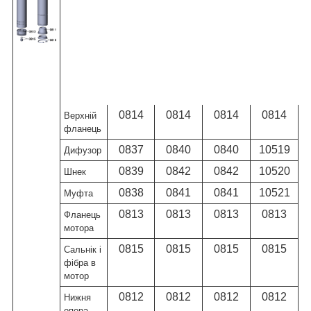
Назва
4QGD
насоса
0,37
0,5
0,75
1,1
Назва
Артикул
деталі
0814
0814
0814
0814
Верхній
фланець
0837
0840
0840
10519
Дифузор
0839
0842
0842
10520
Шнек
0838
0841
0841
10521
Муфта
0813
0813
0813
0813
Фланець
мотора
0815
0815
0815
0815
Сальнік і
фібра в
мотор
0812
0812
0812
0812
Нижня
опора