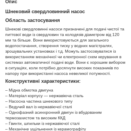
Опис
Шнековий свердловинний насос
Область застосування
Шнекові свердловинні насоси призначені для подачі чистої та
питтєвої води із свердловин та колодязів діаметром від 120
мм та більше. Вони використовуються для загального
водопостачання, створення тиску у водних магістралях,
зрошувальних установках і т.д. Можуть застосовуватися із
використанням механічної чи електронної схем керування в
системах автоматичної подачі води. Вони є хорошим вибором
в ситуаціях, коли потрібно досягнути високих показників по
напору при використанні насоса невеликої потужності.
Конструктивні характеристики:
– Мідна обмотка двигуна
– Матеріал корпусу — нержавіюча сталь
– Насосна частина шнекового типу
– Ведучий вал із нержавіючої сталі
– Однофазний асинхронний двигун із вбудованим
термозахистом та високим ККД
– Гвинти, шпильки із нержавіючої сталі
– Механічне ущільнення із керамографіту