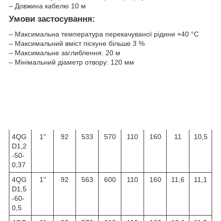
– Довжина кабелю 10 м
Умови застосування:
– Максимальна температура перекачуваної рідини +40 °С
– Максимальний вміст піскуне більше 3 %
– Максимальне заглиблення: 20 м
– Мінімальний діаметр отвору: 120 мм
Розміри, мм
Розміри
Вага
Тип
упаковки, мм
DN
A
H
Довж
Шир
Висо
Брут
Нетт
ина
ина
та
то, кг
о, кг
4QG
1"
92
533
570
110
160
11
10,5
D1,2
-50-
0,37
4QG
1"
92
563
600
110
160
11,6
11,1
D1,5
-60-
0,5