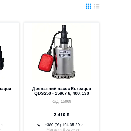
oaqua
Дренажний насос Euroaqua
QDS250 - 15967 8, 400, 130
15969
2 410 ₴
+380 (93) 194-35-20
-
Магазин Водомет-