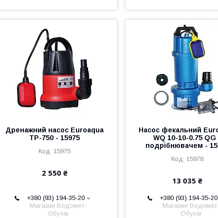
Дренажний насос Euroaqua
Насос фекальний Eur
TP-750 - 15975
WQ 10-10-0.75 QG 
подрібнювачем - 15
15975
15978
2 550 ₴
13 035 ₴
+380 (93) 194-35-20
+380 (93) 194-35-20
Магазин Водомет-
Магазин Водомет
Обухів
Обухів