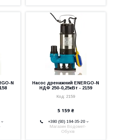
RGO-N
Насос дренажний ENERGO-N
158
НДФ 250-0,25кВт - 2159
2159
5 159 ₴
+380 (93) 194-35-20
-
Магазин Водомет-
Обухів