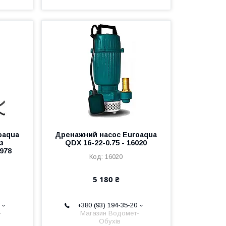
oaqua
Дренажний насос Euroaqua
з
QDX 16-22-0.75 - 16020
978
16020
5 180 ₴
+380 (93) 194-35-20
-
Магазин Водомет-
Обухів