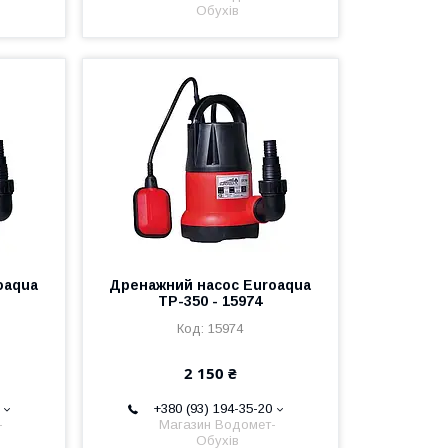
Обухів
oaqua
Дренажний насос Euroaqua
TP-350 - 15974
15974
2 150 ₴
+380 (93) 194-35-20
-
Магазин Водомет-
Обухів