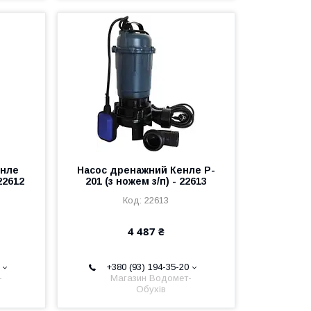
енле
Насос дренажний Кенле P-
22612
201 (з ножем з/п) - 22613
22613
4 487 ₴
+380 (93) 194-35-20
-
Магазин Водомет-
Обухів