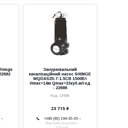
Shimge
Занурювальний
22682
каналізаційний насос SHIMGE
WQDAS25-7-1.5CB 1500Вт
Hmax=14м Qmax=33куб.м/год
- 22686
22686
23 715 ₴
+380 (93) 194-35-20
-
Магазин Водомет-
Обухів