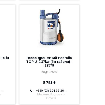
Taifu
Насос дренажний Pedrоllo
TOP-2-0.37kw (5м кабеля) -
22579
22579
5 793 ₴
+380 (93) 194-35-20
-
Магазин Водомет-
Обухів