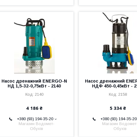
Насос дренажний ENERGO-N
Насос дренажний ENE
НД 1,5-32-0,75кВт - 2140
НДФ 450-0,45кВт - 2
2140
2158
4 186 ₴
5 334 ₴
+380 (93) 194-35-20
+380 (93) 194-35-20
Магазин Водомет-
Магазин Водомет
Обухів
Обухів