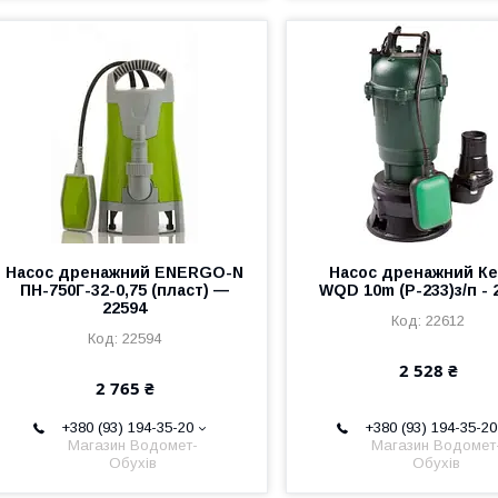
Насос дренажний ENERGO-N
Насос дренажний К
ПН-750Г-32-0,75 (пласт) —
WQD 10m (P-233)з/п - 
22594
22612
22594
2 528 ₴
2 765 ₴
+380 (93) 194-35-20
+380 (93) 194-35-20
Магазин Водомет-
Магазин Водомет
Обухів
Обухів