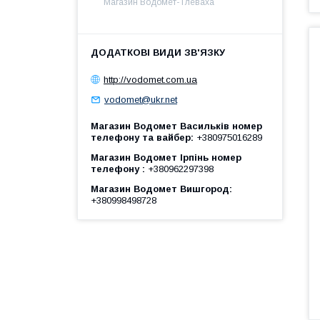
Магазин Водомет- Глеваха
http://vodomet.com.ua
vodomet@ukr.net
Магазин Водомет Васильків номер
телефону та вайбер
+380975016289
Магазин Водомет Ірпінь номер
телефону
+380962297398
Магазин Водомет Вишгород
+380998498728