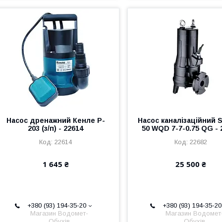
Насос дренажний Кенле P-
Насос каналізаційний 
203 (з/п) - 22614
50 WQD 7-7-0.75 QG - 
22614
22682
1 645 ₴
25 500 ₴
+380 (93) 194-35-20
+380 (93) 194-35-20
Магазин Водомет-
Магазин Водомет
Обухів
Обухів