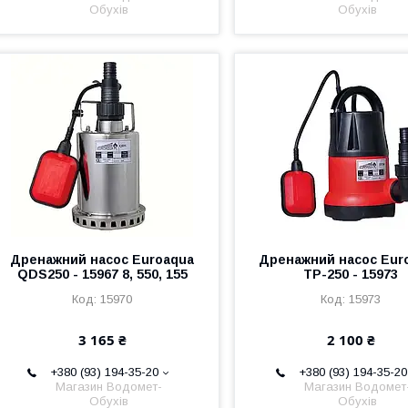
Обухів
Обухів
Дренажний насос Euroaqua
Дренажний насос Eur
QDS250 - 15967 8, 550, 155
TP-250 - 15973
15970
15973
3 165 ₴
2 100 ₴
+380 (93) 194-35-20
+380 (93) 194-35-20
Магазин Водомет-
Магазин Водомет
Обухів
Обухів