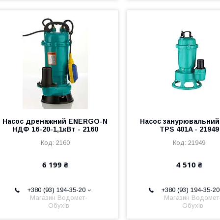
Насос дренажний ENERGO-N
Насос занурювальний 
НДФ 16-20-1,1кВт - 2160
TPS 401A - 21949
2160
21949
6 199 ₴
4 510 ₴
+380 (93) 194-35-20
+380 (93) 194-35-20
Магазин Водомет-
Магазин Водомет
Обухів
Обухів