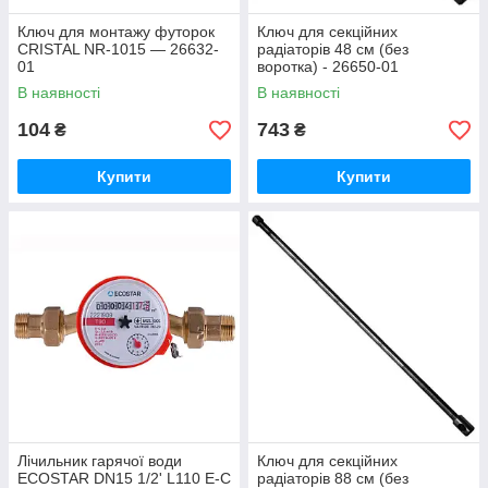
Ключ для монтажу футорок
Ключ для секційних
CRISTAL NR-1015 — 26632-
радіаторів 48 см (без
01
воротка) - 26650-01
В наявності
В наявності
104
743
₴
₴
Купити
Купити
Лічильник гарячої води
Ключ для секційних
ECOSTAR DN15 1/2' L110 E-C
радіаторів 88 см (без