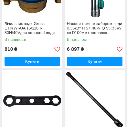
Лічильник води Gross
Насос з нижнім забором води
ETK(W)-UA 15/110 R
0.55кВт H 57(40)м Q 55(33)л/
80H/40Vдля холодної води
хв D100мм+поплавок
(без згонів) - 22983
DONGYIN 4SNM2/8 (777353)
В наявності
В наявності
- 23167 770, 750
810
6 897
₴
₴
Купити
Купити