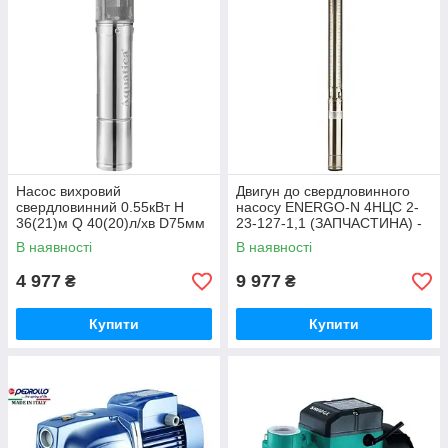
Насос вихровий
Двигун до свердловинного
свердловинний 0.55кВт H
насосу ENERGO-N 4НЦС 2-
36(21)м Q 40(20)л/хв D75мм
23-127-1,1 (ЗАПЧАСТИНА) -
AQUATICA (DONGYIN)
22561
В наявності
В наявності
3SKm75 (777301) - 20051
4 977
9 977
₴
₴
Купити
Купити