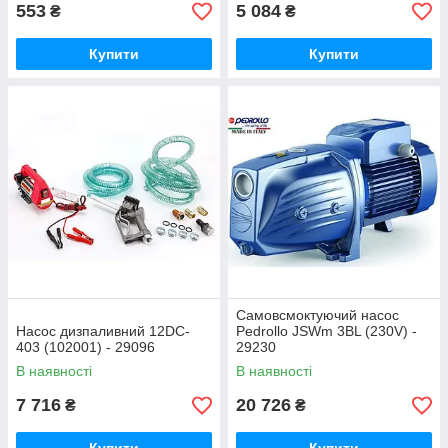
553
5 084
₴
₴
Купити
Купити
Самовсмоктуючий насос
Насос дизпаливний 12DC-
Pedrollo JSWm 3BL (230V) -
403 (102001) - 29096
29230
В наявності
В наявності
7 716
20 726
₴
₴