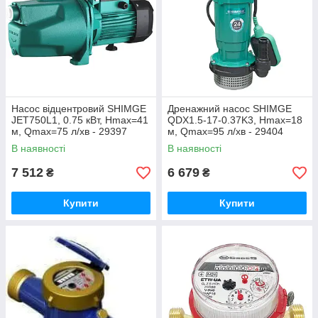
Насос відцентровий SHIMGE
Дренажний насос SHIMGE
JET750L1, 0.75 кВт, Нmax=41
QDX1.5-17-0.37K3, Нmax=18
м, Qmax=75 л/хв - 29397
м, Qmax=95 л/хв - 29404
В наявності
В наявності
7 512
6 679
₴
₴
Купити
Купити