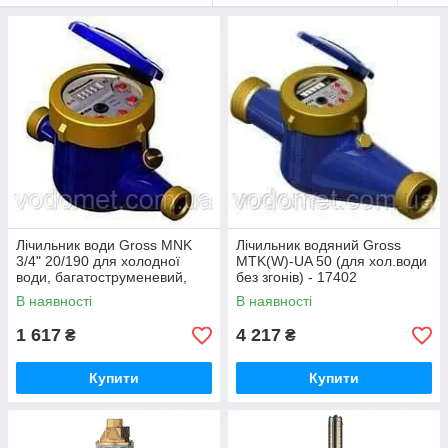
Лічильник води Gross MNK
Лічильник водяний Gross
3/4" 20/190 для холодної
MTK(W)-UA 50 (для хол.води
води, багатоструменевий,
без згонів) - 17402
мокрохідний - 15795
В наявності
В наявності
1 617
4 217
₴
₴
Купити
Купити