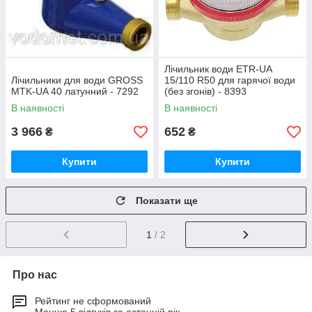
Лічильник води ETR-UA
Лічильники для води GROSS
15/110 R50 для гарячої води
MTK-UA 40 латунний - 7292
(без згонів) - 8393
В наявності
В наявності
3 966
652
₴
₴
Купити
Купити
Показати ще
1
/ 2
Про нас
Рейтинг не сформований