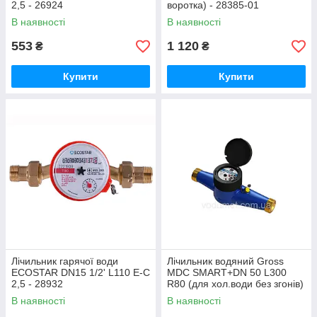
2,5 - 26924
воротка) - 28385-01
В наявності
В наявності
553
1 120
₴
₴
Купити
Купити
Лічильник гарячої води
Лічильник водяний Gross
ECOSTAR DN15 1/2' L110 E-C
MDC SMART+DN 50 L300
2,5 - 28932
R80 (для хол.води без згонів)
- 29046
В наявності
В наявності