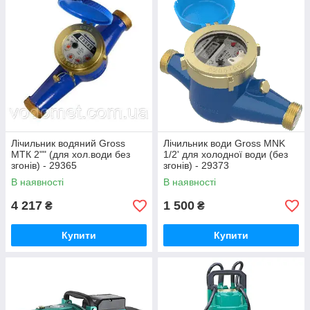
Лічильник водяний Gross
Лічильник води Gross MNK
MTК 2"" (для хол.води без
1/2' для холодної води (без
згонів) - 29365
згонів) - 29373
В наявності
В наявності
4 217
1 500
₴
₴
Купити
Купити