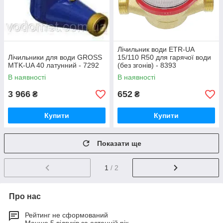
Лічильник води ETR-UA
Лічильники для води GROSS
15/110 R50 для гарячої води
MTK-UA 40 латунний - 7292
(без згонів) - 8393
В наявності
В наявності
3 966
652
₴
₴
Купити
Купити
Показати ще
1
/ 2
Про нас
Рейтинг не сформований