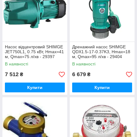
Насос відцентровий SHIMGE
Дренажний насос SHIMGE
JET750L1, 0.75 кВт, Нmax=41
QDX1.5-17-0.37K3, Нmax=18
м, Qmax=75 л/хв - 29397
м, Qmax=95 л/хв - 29404
В наявності
В наявності
7 512
6 679
₴
₴
Купити
Купити