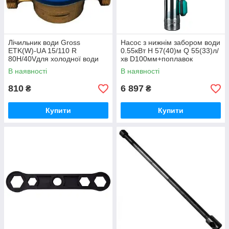
Лічильник води Gross
Насос з нижнім забором води
ETK(W)-UA 15/110 R
0.55кВт H 57(40)м Q 55(33)л/
80H/40Vдля холодної води
хв D100мм+поплавок
(без згонів) - 22983
DONGYIN 4SNM2/8 (777353)
В наявності
В наявності
- 23167 770, 750
810
6 897
₴
₴
Купити
Купити