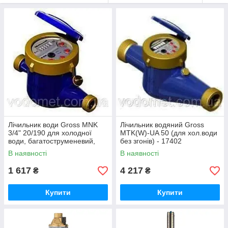
Лічильник води Gross MNK
Лічильник водяний Gross
3/4" 20/190 для холодної
MTK(W)-UA 50 (для хол.води
води, багатоструменевий,
без згонів) - 17402
мокрохідний - 15795
В наявності
В наявності
1 617
4 217
₴
₴
Купити
Купити