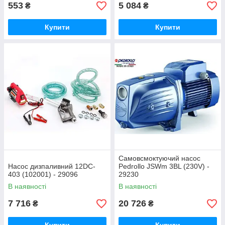
553
5 084
₴
₴
Купити
Купити
Самовсмоктуючий насос
Насос дизпаливний 12DC-
Pedrollo JSWm 3BL (230V) -
403 (102001) - 29096
29230
В наявності
В наявності
7 716
20 726
₴
₴