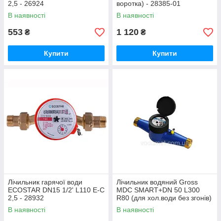
2,5 - 26924
воротка) - 28385-01
В наявності
В наявності
553
1 120
₴
₴
Купити
Купити
Лічильник гарячої води
Лічильник водяний Gross
ECOSTAR DN15 1/2' L110 E-C
MDC SMART+DN 50 L300
2,5 - 28932
R80 (для хол.води без згонів)
- 29046
В наявності
В наявності