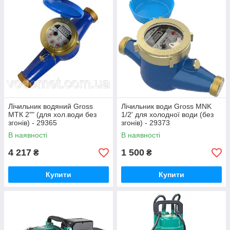
Лічильник водяний Gross
Лічильник води Gross MNK
MTК 2"" (для хол.води без
1/2' для холодної води (без
згонів) - 29365
згонів) - 29373
В наявності
В наявності
4 217
1 500
₴
₴
Купити
Купити