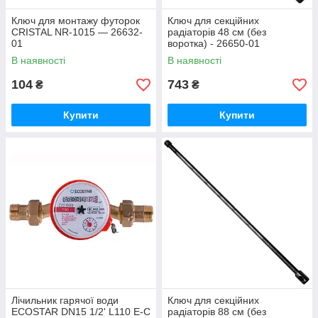
Ключ для монтажу футорок
Ключ для секційних
CRISTAL NR-1015 — 26632-
радіаторів 48 см (без
01
воротка) - 26650-01
В наявності
В наявності
104
743
₴
₴
Купити
Купити
Лічильник гарячої води
Ключ для секційних
ECOSTAR DN15 1/2' L110 E-C
радіаторів 88 см (без