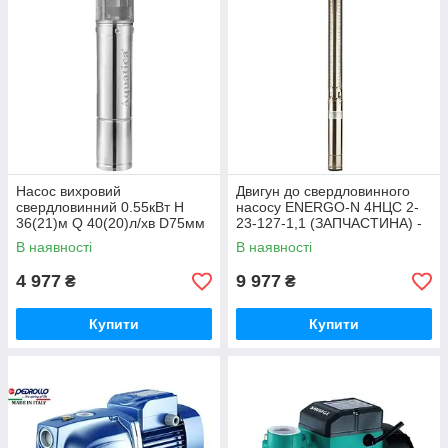
Насос вихровий
Двигун до свердловинного
свердловинний 0.55кВт H
насосу ENERGO-N 4НЦС 2-
36(21)м Q 40(20)л/хв D75мм
23-127-1,1 (ЗАПЧАСТИНА) -
AQUATICA (DONGYIN)
22561
В наявності
В наявності
3SKm75 (777301) - 20051
4 977
9 977
₴
₴
Купити
Купити